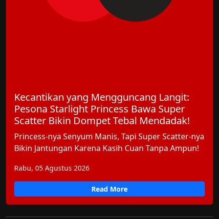
Kecantikan yang Mengguncang Langit:
Pesona Starlight Princess Bawa Super
Scatter Bikin Dompet Tebal Mendadak!
Princess-nya Senyum Manis, Tapi Super Scatter-nya
Bikin Jantungan Karena Kasih Cuan Tanpa Ampun!
Rabu, 05 Agustus 2026
Read More