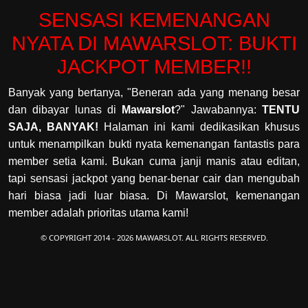
SENSASI KEMENANGAN
NYATA DI MAWARSLOT: BUKTI
JACKPOT MEMBER!!
Banyak yang bertanya, "Beneran ada yang menang besar
dan dibayar lunas di
Mawarslot
?" Jawabannya:
TENTU
SAJA, BANYAK!
Halaman ini kami dedikasikan khusus
untuk menampilkan bukti nyata kemenangan fantastis para
member setia kami. Bukan cuma janji manis atau editan,
tapi sensasi jackpot yang benar-benar cair dan mengubah
hari biasa jadi luar biasa. Di Mawarslot, kemenangan
member adalah prioritas utama kami!
© COPYRIGHT 2014 - 2026 MAWARSLOT. ALL RIGHTS RESERVED.