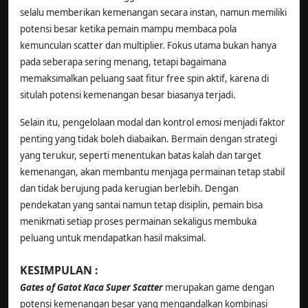
selalu memberikan kemenangan secara instan, namun memiliki
potensi besar ketika pemain mampu membaca pola
kemunculan scatter dan multiplier. Fokus utama bukan hanya
pada seberapa sering menang, tetapi bagaimana
memaksimalkan peluang saat fitur free spin aktif, karena di
situlah potensi kemenangan besar biasanya terjadi.
Selain itu, pengelolaan modal dan kontrol emosi menjadi faktor
penting yang tidak boleh diabaikan. Bermain dengan strategi
yang terukur, seperti menentukan batas kalah dan target
kemenangan, akan membantu menjaga permainan tetap stabil
dan tidak berujung pada kerugian berlebih. Dengan
pendekatan yang santai namun tetap disiplin, pemain bisa
menikmati setiap proses permainan sekaligus membuka
peluang untuk mendapatkan hasil maksimal.
KESIMPULAN :
Gates of Gatot Kaca Super Scatter
merupakan game dengan
potensi kemenangan besar yang mengandalkan kombinasi