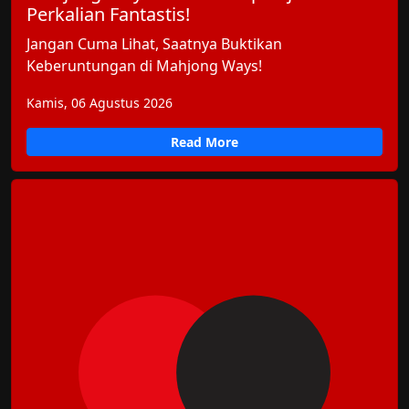
Perkalian Fantastis!
Jangan Cuma Lihat, Saatnya Buktikan
Keberuntungan di Mahjong Ways!
Kamis, 06 Agustus 2026
Read More