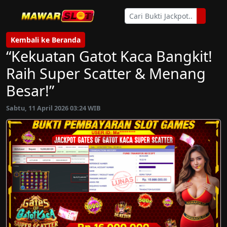
Kembali ke Beranda
“Kekuatan Gatot Kaca Bangkit!
Raih Super Scatter & Menang
Besar!”
Sabtu, 11 April 2026 03:24 WIB