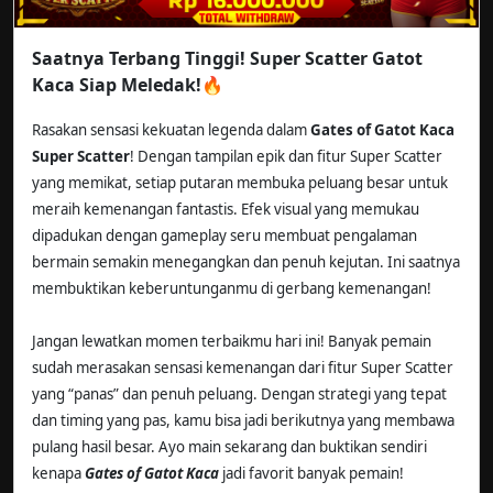
Saatnya Terbang Tinggi! Super Scatter Gatot
Kaca Siap Meledak!
🔥
Rasakan sensasi kekuatan legenda dalam
Gates of Gatot Kaca
Super Scatter
! Dengan tampilan epik dan fitur Super Scatter
yang memikat, setiap putaran membuka peluang besar untuk
meraih kemenangan fantastis. Efek visual yang memukau
dipadukan dengan gameplay seru membuat pengalaman
bermain semakin menegangkan dan penuh kejutan. Ini saatnya
membuktikan keberuntunganmu di gerbang kemenangan!
Jangan lewatkan momen terbaikmu hari ini! Banyak pemain
sudah merasakan sensasi kemenangan dari fitur Super Scatter
yang “panas” dan penuh peluang. Dengan strategi yang tepat
dan timing yang pas, kamu bisa jadi berikutnya yang membawa
pulang hasil besar. Ayo main sekarang dan buktikan sendiri
kenapa
Gates of Gatot Kaca
jadi favorit banyak pemain!