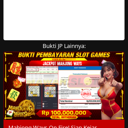
Bukti JP Lainnya:
Mahjong Ways On Fire! Siap Kejar