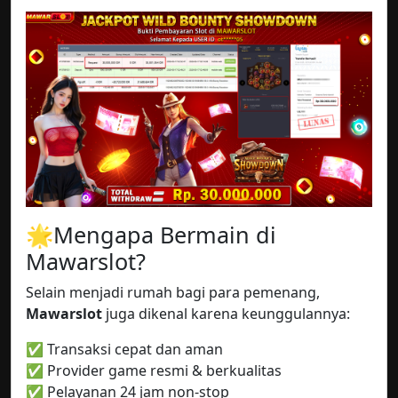
🌟Mengapa Bermain di
Mawarslot?
Selain menjadi rumah bagi para pemenang,
Mawarslot
juga dikenal karena keunggulannya:
✅ Transaksi cepat dan aman
✅ Provider game resmi & berkualitas
✅ Pelayanan 24 jam non-stop