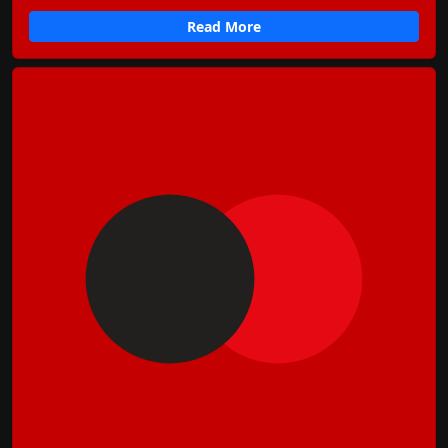
Read More