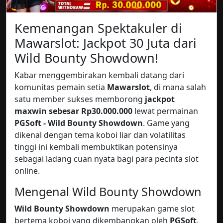
Kemenangan Spektakuler di
Mawarslot: Jackpot 30 Juta dari
Wild Bounty Showdown!
Kabar menggembirakan kembali datang dari
komunitas pemain setia
Mawarslot
, di mana salah
satu member sukses memborong
jackpot
maxwin sebesar Rp30.000.000
lewat permainan
PGSoft - Wild Bounty Showdown
. Game yang
dikenal dengan tema koboi liar dan volatilitas
tinggi ini kembali membuktikan potensinya
sebagai ladang cuan nyata bagi para pecinta slot
online.
Mengenal Wild Bounty Showdown
Wild Bounty Showdown
merupakan game slot
bertema koboi yang dikembangkan oleh
PGSoft
,