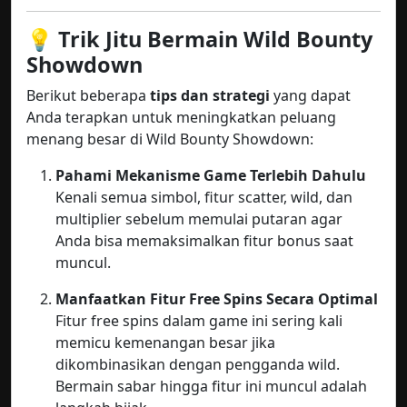
💡
Trik Jitu Bermain Wild Bounty
Showdown
Berikut beberapa
tips dan strategi
yang dapat
Anda terapkan untuk meningkatkan peluang
menang besar di Wild Bounty Showdown:
Pahami Mekanisme Game Terlebih Dahulu
Kenali semua simbol, fitur scatter, wild, dan
multiplier sebelum memulai putaran agar
Anda bisa memaksimalkan fitur bonus saat
muncul.
Manfaatkan Fitur Free Spins Secara Optimal
Fitur free spins dalam game ini sering kali
memicu kemenangan besar jika
dikombinasikan dengan pengganda wild.
Bermain sabar hingga fitur ini muncul adalah