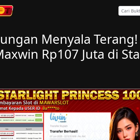
tungan Menyala Terang
xwin Rp107 Juta di Star