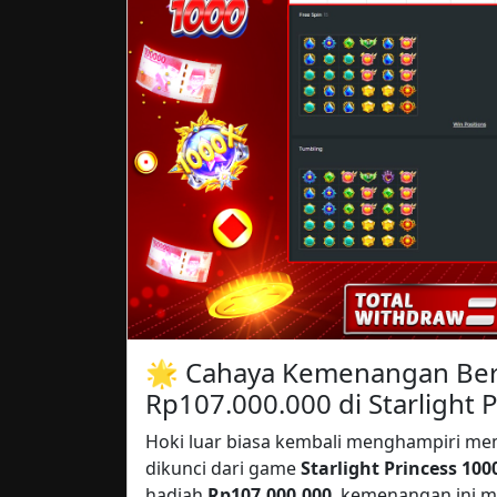
🌟 Cahaya Kemenangan Bers
Rp107.000.000 di Starlight 
Hoki luar biasa kembali menghampiri mem
dikunci dari game
Starlight Princess 100
hadiah
Rp107.000.000
, kemenangan ini m