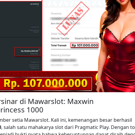
inar di Mawarslot: Maxwin
Princess 1000
ber setia Mawarslot. Kali ini, kemenangan besar berhasil
0
, salah satu mahakarya slot dari Pragmatic Play. Dengan to
enjadi bukti nyata bahwa keberuntungan dapat diraih den