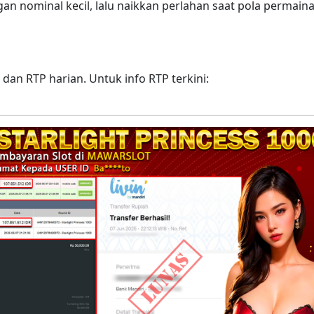
gan nominal kecil, lalu naikkan perlahan saat pola permain
dan RTP harian. Untuk info RTP terkini: