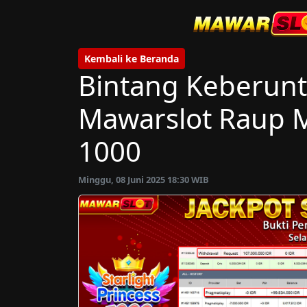
Kembali ke Beranda
Bintang Keberun
Mawarslot Raup Ma
1000
Minggu, 08 Juni 2025 18:30 WIB