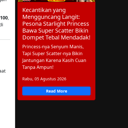
Kecantikan yang
Mengguncang Langit:
100
,
Pesona Starlight Princess
di
Bawa Super Scatter Bikin
Dompet Tebal Mendadak!
Princess-nya Senyum Manis,
Tapi Super Scatter-nya Bikin
Jantungan Karena Kasih Cuan
Tanpa Ampun!
aat
Rabu, 05 Agustus 2026
Read More