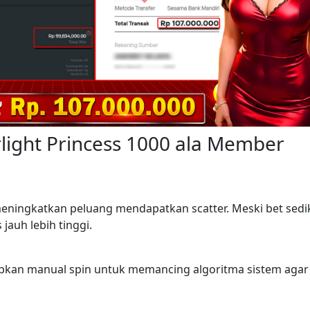
arlight Princess 1000 ala Member
meningkatkan peluang mendapatkan scatter. Meski bet sedik
jauh lebih tinggi.
ipkan manual spin untuk memancing algoritma sistem agar