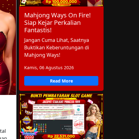
Mahjong Ways On Fire!
Siap Kejar Perkalian
Fantastis!
Jangan Cuma Lihat, Saatnya
Buktikan Keberuntungan di
Mahjong Ways!
Kamis, 06 Agustus 2026
Read More
tal
gan