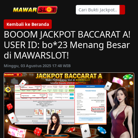
Kembali ke Beranda
BOOOM JACKPOT BACCARAT A!
USER ID: bo*23 Menang Besar
di MAWARSLOT!
Minggu, 03 Agustus 2025 17:48 WIB