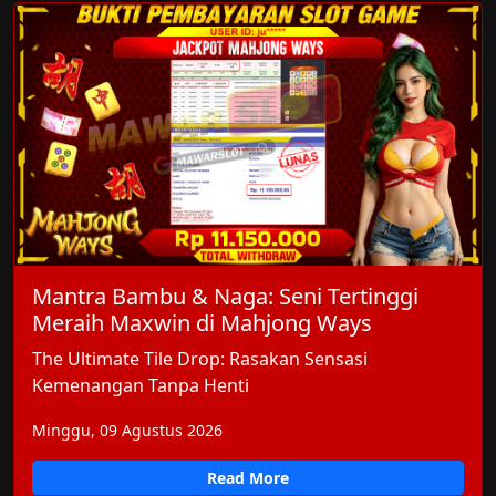
Mantra Bambu & Naga: Seni Tertinggi
Meraih Maxwin di Mahjong Ways
The Ultimate Tile Drop: Rasakan Sensasi
Kemenangan Tanpa Henti
Minggu, 09 Agustus 2026
Read More