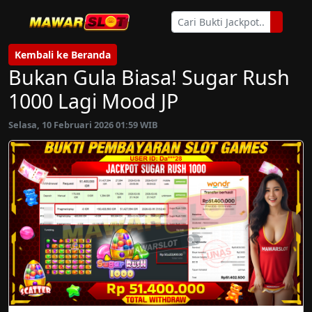
Kembali ke Beranda
Bukan Gula Biasa! Sugar Rush
1000 Lagi Mood JP
Selasa, 10 Februari 2026 01:59 WIB