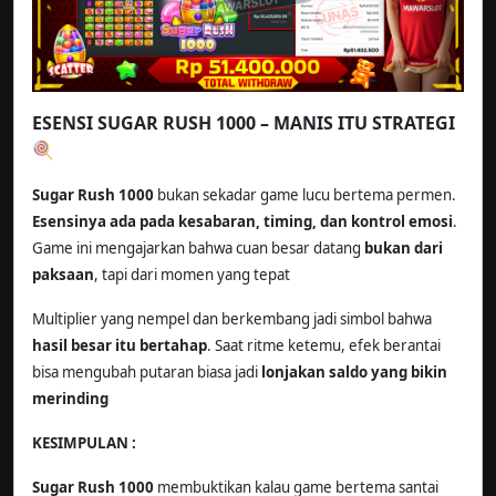
ESENSI SUGAR RUSH 1000 – MANIS ITU STRATEGI
🍭
Sugar Rush 1000
bukan sekadar game lucu bertema permen.
Esensinya ada pada kesabaran, timing, dan kontrol emosi
.
Game ini mengajarkan bahwa cuan besar datang
bukan dari
paksaan
, tapi dari momen yang tepat
Multiplier yang nempel dan berkembang jadi simbol bahwa
hasil besar itu bertahap
. Saat ritme ketemu, efek berantai
bisa mengubah putaran biasa jadi
lonjakan saldo yang bikin
merinding
KESIMPULAN :
Sugar Rush 1000
membuktikan kalau game bertema santai