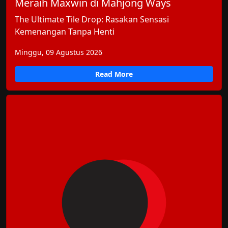
Meraih Maxwin di Mahjong Ways
The Ultimate Tile Drop: Rasakan Sensasi
Kemenangan Tanpa Henti
Minggu, 09 Agustus 2026
Read More