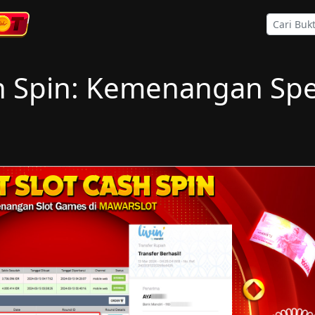
sh Spin: Kemenangan Spe