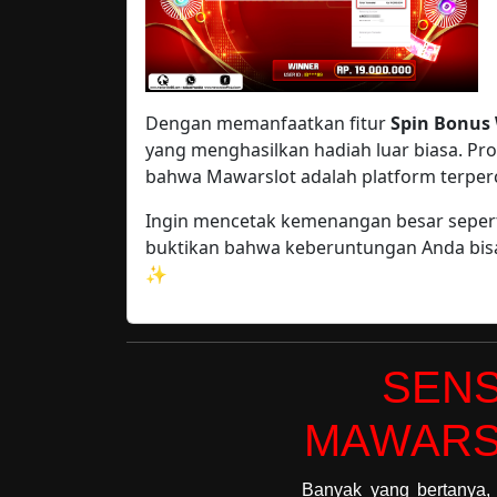
Dengan memanfaatkan fitur
Spin Bonus
yang menghasilkan hadiah luar biasa. P
bahwa Mawarslot adalah platform terperca
Ingin mencetak kemenangan besar seperti
buktikan bahwa keberuntungan Anda bis
✨
SENS
MAWARSL
Banyak yang bertanya,