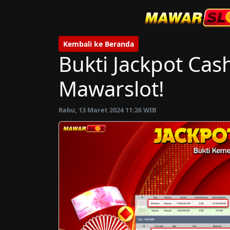
Kembali ke Beranda
Bukti Jackpot Ca
Mawarslot!
Rabu, 13 Maret 2024 11:26 WIB