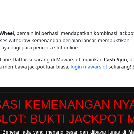
 Wheel
, pemain ini berhasil mendapatkan kombinasi jackpo
roses withdraw kemenangan berjalan lancar, membuktikan
ya bagi para pencinta slot online.
 ini? Daftar sekarang di Mawarslot, mainkan
Cash Spin
, d
a membawa jackpot luar biasa,
login mawarslot
sekarang! 
ASI KEMENANGAN NYA
OT: BUKTI JACKPOT 
 "Beneran ada yang menang besar dan dibayar lunas di
Ma