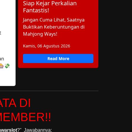
Siap Kejar Perkalian
Fantastis!
Jangan Cuma Lihat, Saatnya
Buktikan Keberuntungan di
t
Mahjong Ways!
Kamis, 06 Agustus 2026
an
Read More
🎰💸
TA DI
MEMBER!!
warslot
?" Jawabannya: