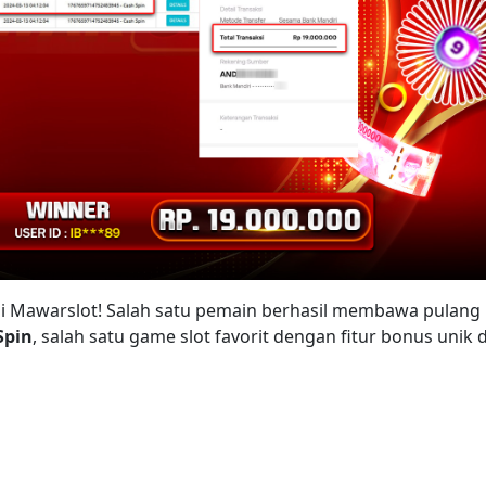
i Mawarslot! Salah satu pemain berhasil membawa pulang
Spin
, salah satu game slot favorit dengan fitur bonus unik 