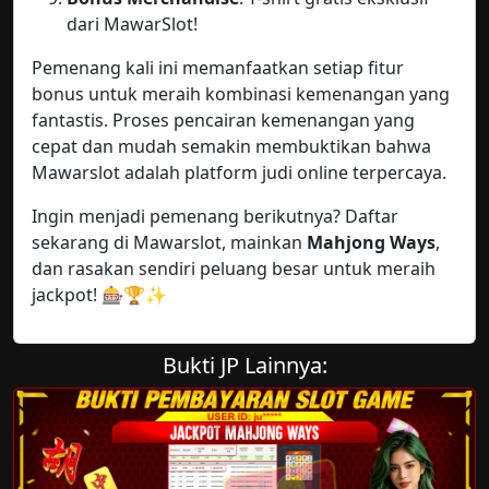
dari MawarSlot!
Pemenang kali ini memanfaatkan setiap fitur
bonus untuk meraih kombinasi kemenangan yang
fantastis. Proses pencairan kemenangan yang
cepat dan mudah semakin membuktikan bahwa
Mawarslot adalah platform judi online terpercaya.
Ingin menjadi pemenang berikutnya? Daftar
sekarang di Mawarslot, mainkan
Mahjong Ways
,
dan rasakan sendiri peluang besar untuk meraih
jackpot! 🎰🏆✨
Bukti JP Lainnya: