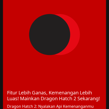
Fitur Lebih Ganas, Kemenangan Lebih
Luas! Mainkan Dragon Hatch 2 Sekarang!
Dragon Hatch 2: Nyalakan Api Kemenanganmu