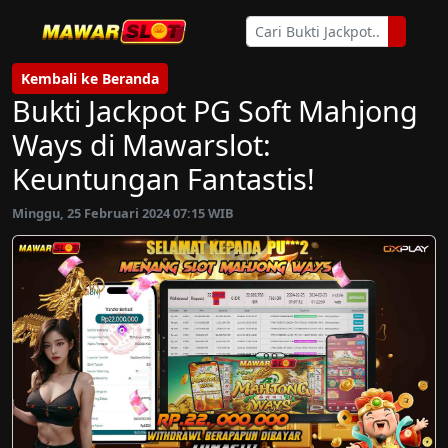
Kembali ke Beranda
Bukti Jackpot PG Soft Mahjong
Ways di Mawarslot:
Keuntungan Fantastis!
Minggu, 25 Februari 2024 07:15 WIB