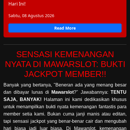
Hari Ini!
Sabtu, 08 Agustus 2026
Read More
SENSASI KEMENANGAN
NYATA DI MAWARSLOT: BUKTI
JACKPOT MEMBER!!
Banyak yang bertanya, "Beneran ada yang menang besar
dan dibayar lunas di
Mawarslot
?" Jawabannya:
TENTU
SAJA, BANYAK!
Halaman ini kami dedikasikan khusus
untuk menampilkan bukti nyata kemenangan fantastis para
member setia kami. Bukan cuma janji manis atau editan,
tapi sensasi jackpot yang benar-benar cair dan mengubah
hari biasa jadi luar biasa. Di Mawarslot, kemenangan