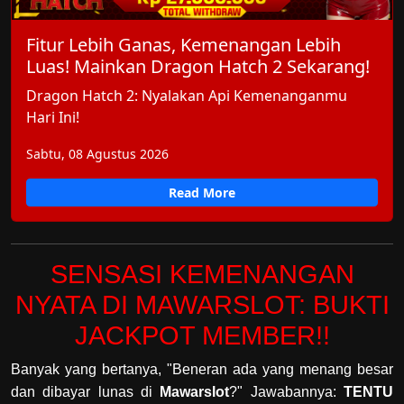
Fitur Lebih Ganas, Kemenangan Lebih
Luas! Mainkan Dragon Hatch 2 Sekarang!
Dragon Hatch 2: Nyalakan Api Kemenanganmu
Hari Ini!
Sabtu, 08 Agustus 2026
Read More
SENSASI KEMENANGAN
NYATA DI MAWARSLOT: BUKTI
JACKPOT MEMBER!!
Banyak yang bertanya, "Beneran ada yang menang besar
dan dibayar lunas di
Mawarslot
?" Jawabannya:
TENTU