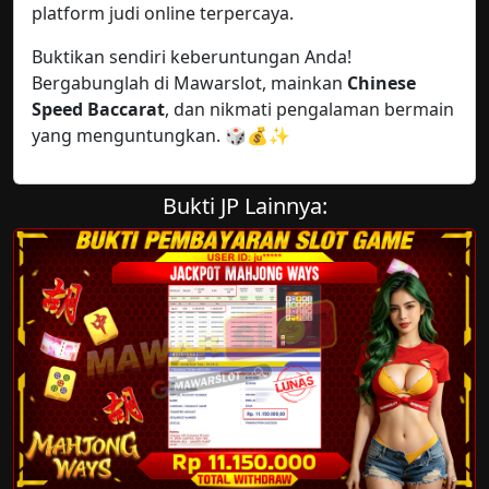
platform judi online terpercaya.
Buktikan sendiri keberuntungan Anda!
Bergabunglah di Mawarslot, mainkan
Chinese
Speed Baccarat
, dan nikmati pengalaman bermain
yang menguntungkan. 🎲💰✨
Bukti JP Lainnya: