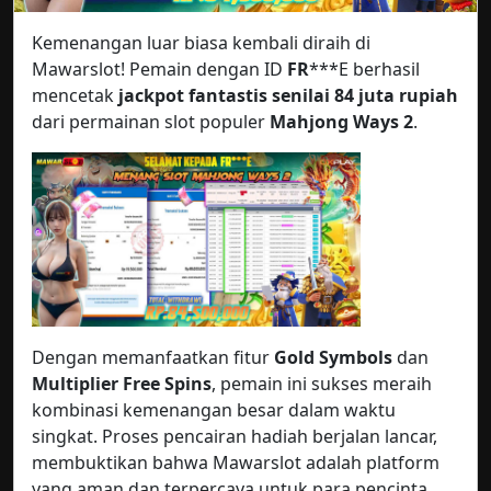
Kemenangan luar biasa kembali diraih di
Mawarslot! Pemain dengan ID
FR
***E berhasil
mencetak
jackpot fantastis senilai 84 juta rupiah
dari permainan slot populer
Mahjong Ways 2
.
Dengan memanfaatkan fitur
Gold Symbols
dan
Multiplier Free Spins
, pemain ini sukses meraih
kombinasi kemenangan besar dalam waktu
singkat. Proses pencairan hadiah berjalan lancar,
membuktikan bahwa Mawarslot adalah platform
yang aman dan terpercaya untuk para pencinta