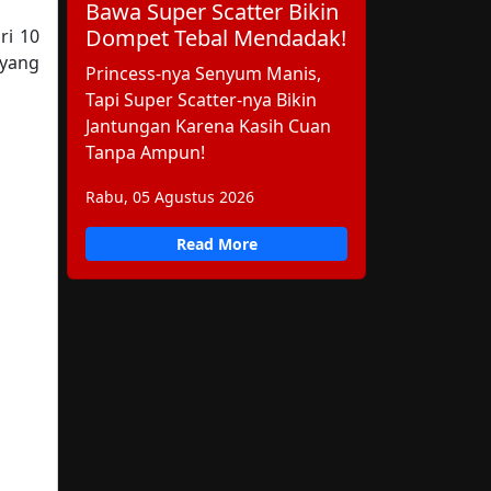
Bawa Super Scatter Bikin
Dompet Tebal Mendadak!
ri 10
 yang
Princess-nya Senyum Manis,
Tapi Super Scatter-nya Bikin
Jantungan Karena Kasih Cuan
Tanpa Ampun!
Rabu, 05 Agustus 2026
Read More