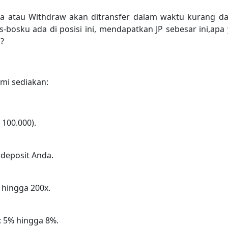
 atau Withdraw akan ditransfer dalam waktu kurang da
-bosku ada di posisi ini, mendapatkan JP sebesar ini,apa
?
mi sediakan:
100.000).
deposit Anda.
 hingga 200x.
: 5% hingga 8%.