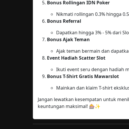
Bonus Rollingan IDN Poker
Nikmati rollingan 0.3% hingga 0.
Bonus Referral
Dapatkan hingga 3% - 5% dari Slo
Bonus Ajak Teman
Ajak teman bermain dan dapatka
Event Hadiah Scatter Slot
Ikuti event seru dengan hadiah me
Bonus T-Shirt Gratis Mawarslot
Mainkan dan klaim T-shirt eksklus
Jangan lewatkan kesempatan untuk menikm
keuntungan maksimal! 🎰✨