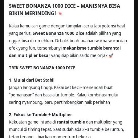
SWEET BONANZA 1000 DICE – MANISNYA BISA
BIKIN MERINDING!
🍬
Kalau kamu cari game dengan tampilan ceria tapi potensi hasil
yang serius,
Sweet Bonanza 1000 Dice
adalah pilihan yang
nggak bisa diremehkan. Di balik buah-buahan warna-warni dan
efek yang fun, tersembunyi
mekanisme tumble berantai
dan multiplier besar
yang siap bikin saldo melonjak 🚀
TRIK SWEET BONANZA 1000 DICE
1. Mulai dari Bet Stabil
Jangan langsung tinggi. Pakai bet kecil–menengah buat
“pemanasan” dan baca alur tumble. Kalau kombinasi mulai
sering nyambung, baru pertimbangkan naik perlahan
2. Fokus ke Tumble + Multiplier
Kekuatan game ini ada di
rantai tumble
dan multiplier yang
muncul di timing tepat. Saat sudah ada 2–3 tumble beruntun,
tetap tenang—biarkan momentum bekerja