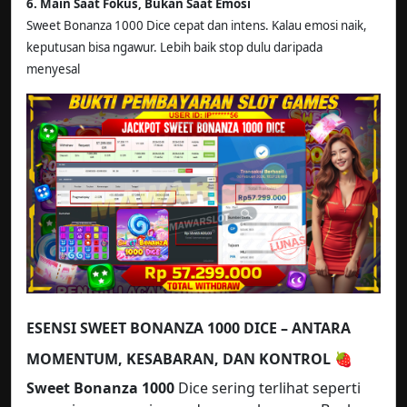
6. Main Saat Fokus, Bukan Saat Emosi
Sweet Bonanza 1000 Dice cepat dan intens. Kalau emosi naik,
keputusan bisa ngawur. Lebih baik stop dulu daripada
menyesal
ESENSI SWEET BONANZA 1000 DICE – ANTARA
MOMENTUM, KESABARAN, DAN KONTROL 🍓
Sweet Bonanza 1000
Dice sering terlihat seperti