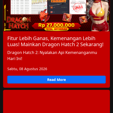
Fitur Lebih Ganas, Kemenangan Lebih
Luas! Mainkan Dragon Hatch 2 Sekarang!
Dragon Hatch 2: Nyalakan Api Kemenanganmu
Hari Ini!
Sabtu, 08 Agustus 2026
Read More