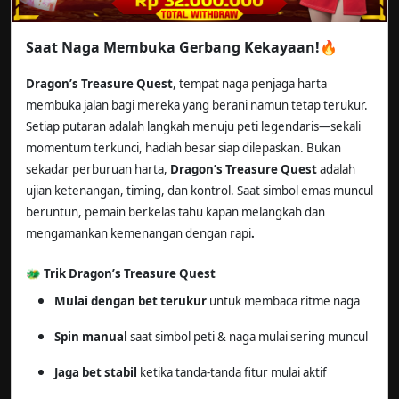
Saat Naga Membuka Gerbang Kekayaan!🔥
Dragon’s Treasure Quest
, tempat naga penjaga harta
membuka jalan bagi mereka yang berani namun tetap terukur.
Setiap putaran adalah langkah menuju peti legendaris—sekali
momentum terkunci, hadiah besar siap dilepaskan. Bukan
sekadar perburuan harta,
Dragon’s Treasure Quest
adalah
ujian ketenangan, timing, dan kontrol. Saat simbol emas muncul
beruntun, pemain berkelas tahu kapan melangkah dan
mengamankan kemenangan dengan rapi
.
🐲 Trik Dragon’s Treasure Quest
Mulai dengan bet terukur
untuk membaca ritme naga
Spin manual
saat simbol peti & naga mulai sering muncul
Jaga bet stabil
ketika tanda-tanda fitur mulai aktif