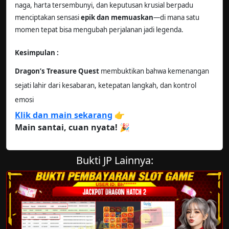
naga, harta tersembunyi, dan keputusan krusial berpadu
menciptakan sensasi
epik dan memuaskan
—di mana satu
momen tepat bisa mengubah perjalanan jadi legenda.
Kesimpulan :
Dragon’s Treasure Quest
membuktikan bahwa kemenangan
sejati lahir dari kesabaran, ketepatan langkah, dan kontrol
emosi
Klik dan main sekarang
👉
Main santai, cuan nyata! 🎉
Bukti JP Lainnya: