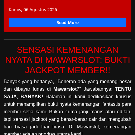
Kamis, 06 Agustus 2026
Read More
SENSASI KEMENANGAN
NYATA DI MAWARSLOT: BUKTI
JACKPOT MEMBER!!
Banyak yang bertanya, "Beneran ada yang menang besar
dan dibayar lunas di
Mawarslot
?" Jawabannya:
TENTU
SAJA, BANYAK!
Halaman ini kami dedikasikan khusus
untuk menampilkan bukti nyata kemenangan fantastis para
member setia kami. Bukan cuma janji manis atau editan,
tapi sensasi jackpot yang benar-benar cair dan mengubah
hari biasa jadi luar biasa. Di Mawarslot, kemenangan
member adalah prioritas utama kami!