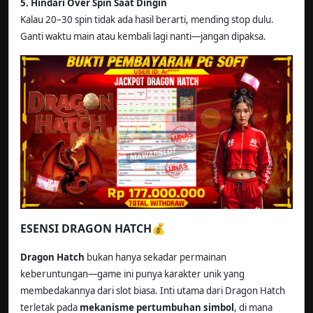
5. Hindari Over Spin Saat Dingin
Kalau 20–30 spin tidak ada hasil berarti, mending stop dulu.
Ganti waktu main atau kembali lagi nanti—jangan dipaksa.
ESENSI DRAGON HATCH💰
Dragon Hatch
bukan hanya sekadar permainan
keberuntungan—game ini punya karakter unik yang
membedakannya dari slot biasa. Inti utama dari Dragon Hatch
terletak pada
mekanisme pertumbuhan simbol
, di mana