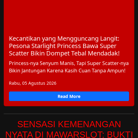
Kecantikan yang Mengguncang Langit:
Pesona Starlight Princess Bawa Super
Scatter Bikin Dompet Tebal Mendadak!
Princess-nya Senyum Manis, Tapi Super Scatter-nya
Bikin Jantungan Karena Kasih Cuan Tanpa Ampun!
Rabu, 05 Agustus 2026
Read More
SENSASI KEMENANGAN
NYATA DI MAWARSLOT: BUKTI