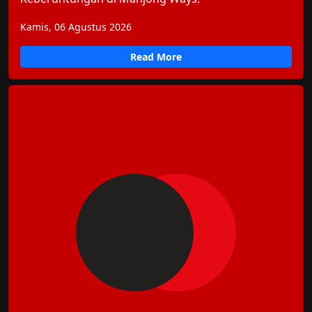
Kamis, 06 Agustus 2026
Read More