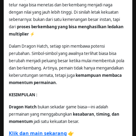
telur naga bisa menetas dan berkembang menjadi naga
dengan nilai yang jauh lebih tinggi. Di sinilah letak kekuatan
sebenarnya: bukan dari satu kemenangan besar instan, tapi
dari
proses berkembang yang bisa menghasilkan ledakan
multiplier
⚡
Dalam Dragon Hatch, setiap spin membawa potensi
perubahan. Simbol-simbol yang awalnya terlihat biasa bisa
berubah menjadi peluang besar ketika mulai membentuk pola
dan berkembang. Artinya, pemain tidak hanya mengandalkan
keberuntungan semata, tetapi juga
kemampuan membaca
.
momentum permainan
KESIMPULAN :
Dragon Hatch
bukan sekadar game biasa—ini adalah
permainan yang menggabungkan
kesabaran, timing, dan
momentum
jadi satu kekuatan besar.
Klik dan main sekarang
👉