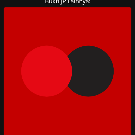
Bukti JP Lainnya: