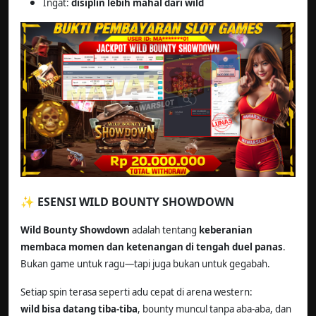
Ingat:
disiplin lebih mahal dari wild
✨ ESENSI WILD BOUNTY SHOWDOWN
Wild Bounty Showdown
adalah tentang
keberanian
membaca momen dan ketenangan di tengah duel panas
.
Bukan game untuk ragu—tapi juga bukan untuk gegabah.
Setiap spin terasa seperti adu cepat di arena western:
wild bisa datang tiba-tiba
, bounty muncul tanpa aba-aba, dan