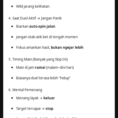
Wild jarang kelihatan
4. Saat Duel Aktif → Jangan Panik
Biarkan
auto-spin jalan
Jangan otak-atik bet di tengah momen
Fokus amankan hasil,
bukan ngejar lebih
5. Timing Main (Banyak yang Skip Ini)
Main di jam
ramai
(malam–dini hari)
Biasanya duel terasa lebih “hidup”
6. Mental Pemenang
Menang layak →
keluar
Target tercapai →
stop