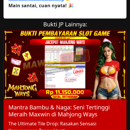
Main santai, cuan nyata! 🎉
Bukti JP Lainnya:
Mantra Bambu & Naga: Seni Tertinggi
Meraih Maxwin di Mahjong Ways
The Ultimate Tile Drop: Rasakan Sensasi