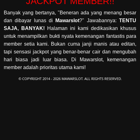
JACKPOT MEMBER!!
Banyak yang bertanya, "Beneran ada yang menang besar
dan dibayar lunas di
Mawarslot
?" Jawabannya:
TENTU
SAJA, BANYAK!
Halaman ini kami dedikasikan khusus
untuk menampilkan bukti nyata kemenangan fantastis para
member setia kami. Bukan cuma janji manis atau editan,
tapi sensasi jackpot yang benar-benar cair dan mengubah
hari biasa jadi luar biasa. Di Mawarslot, kemenangan
member adalah prioritas utama kami!
© COPYRIGHT 2014 - 2026 MAWARSLOT. ALL RIGHTS RESERVED.