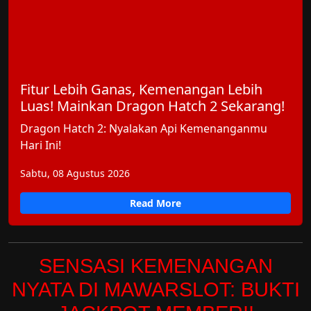
Fitur Lebih Ganas, Kemenangan Lebih
Luas! Mainkan Dragon Hatch 2 Sekarang!
Dragon Hatch 2: Nyalakan Api Kemenanganmu
Hari Ini!
Sabtu, 08 Agustus 2026
Read More
SENSASI KEMENANGAN
NYATA DI MAWARSLOT: BUKTI