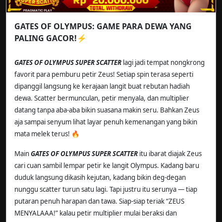
GATES OF OLYMPUS: GAME PARA DEWA YANG
PALING GACOR!
⚡
GATES OF OLYMPUS SUPER SCATTER
lagi jadi tempat nongkrong
favorit para pemburu petir Zeus! Setiap spin terasa seperti
dipanggil langsung ke kerajaan langit buat rebutan hadiah
dewa. Scatter bermunculan, petir menyala, dan multiplier
datang tanpa aba-aba bikin suasana makin seru. Bahkan Zeus
aja sampai senyum lihat layar penuh kemenangan yang bikin
mata melek terus! 🔥
Main
GATES OF OLYMPUS SUPER SCATTER
itu ibarat diajak Zeus
cari cuan sambil lempar petir ke langit Olympus. Kadang baru
duduk langsung dikasih kejutan, kadang bikin deg-degan
nunggu scatter turun satu lagi. Tapi justru itu serunya — tiap
putaran penuh harapan dan tawa. Siap-siap teriak “ZEUS
MENYALAAA!” kalau petir multiplier mulai beraksi dan