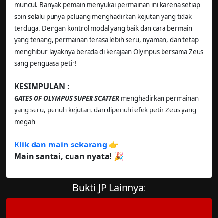
muncul. Banyak pemain menyukai permainan ini karena setiap
spin selalu punya peluang menghadirkan kejutan yang tidak
terduga. Dengan kontrol modal yang baik dan cara bermain
yang tenang, permainan terasa lebih seru, nyaman, dan tetap
menghibur layaknya berada di kerajaan Olympus bersama Zeus
sang penguasa petir!
KESIMPULAN :
GATES OF OLYMPUS SUPER SCATTER
menghadirkan permainan
yang seru, penuh kejutan, dan dipenuhi efek petir Zeus yang
megah.
Klik dan main sekarang
👉
Main santai, cuan nyata! 🎉
Bukti JP Lainnya: