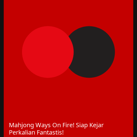
Mahjong Ways On Fire! Siap Kejar
Perkalian Fantastis!