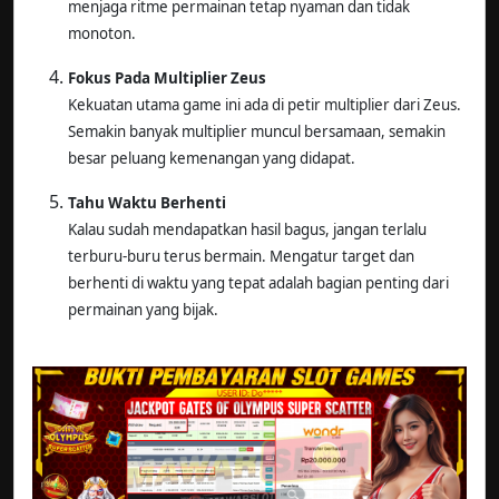
menjaga ritme permainan tetap nyaman dan tidak
monoton.
Fokus Pada Multiplier Zeus
Kekuatan utama game ini ada di petir multiplier dari Zeus.
Semakin banyak multiplier muncul bersamaan, semakin
besar peluang kemenangan yang didapat.
Tahu Waktu Berhenti
Kalau sudah mendapatkan hasil bagus, jangan terlalu
terburu-buru terus bermain. Mengatur target dan
berhenti di waktu yang tepat adalah bagian penting dari
permainan yang bijak.