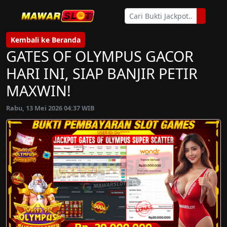
Kembali ke Beranda
GATES OF OLYMPUS GACOR
HARI INI, SIAP BANJIR PETIR
MAXWIN!
Rabu, 13 Mei 2026 04:37 WIB