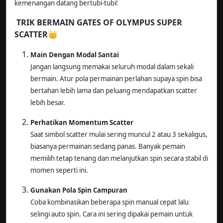
kemenangan datang bertubi-tubi!
TRIK BERMAIN GATES OF OLYMPUS SUPER
SCATTER
👑
Main Dengan Modal Santai
Jangan langsung memakai seluruh modal dalam sekali
bermain. Atur pola permainan perlahan supaya spin bisa
bertahan lebih lama dan peluang mendapatkan scatter
lebih besar.
Perhatikan Momentum Scatter
Saat simbol scatter mulai sering muncul 2 atau 3 sekaligus,
biasanya permainan sedang panas. Banyak pemain
memilih tetap tenang dan melanjutkan spin secara stabil di
momen seperti ini.
Gunakan Pola Spin Campuran
Coba kombinasikan beberapa spin manual cepat lalu
selingi auto spin. Cara ini sering dipakai pemain untuk