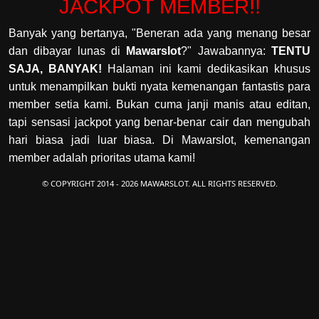
JACKPOT MEMBER!!
Banyak yang bertanya, "Beneran ada yang menang besar
dan dibayar lunas di
Mawarslot
?" Jawabannya:
TENTU
SAJA, BANYAK!
Halaman ini kami dedikasikan khusus
untuk menampilkan bukti nyata kemenangan fantastis para
member setia kami. Bukan cuma janji manis atau editan,
tapi sensasi jackpot yang benar-benar cair dan mengubah
hari biasa jadi luar biasa. Di Mawarslot, kemenangan
member adalah prioritas utama kami!
© COPYRIGHT 2014 - 2026 MAWARSLOT. ALL RIGHTS RESERVED.