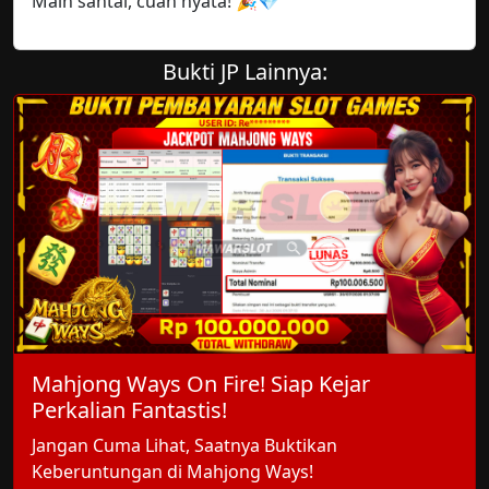
Main santai, cuan nyata! 🎉💎
Bukti JP Lainnya:
Mahjong Ways On Fire! Siap Kejar
Perkalian Fantastis!
Jangan Cuma Lihat, Saatnya Buktikan
Keberuntungan di Mahjong Ways!