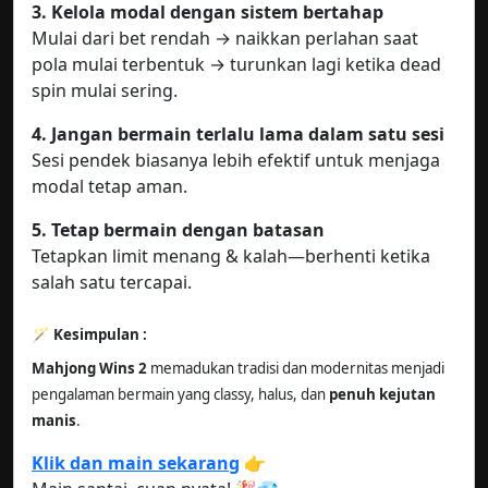
3. Kelola modal dengan sistem bertahap
Mulai dari bet rendah → naikkan perlahan saat
pola mulai terbentuk → turunkan lagi ketika dead
spin mulai sering.
4. Jangan bermain terlalu lama dalam satu sesi
Sesi pendek biasanya lebih efektif untuk menjaga
modal tetap aman.
5. Tetap bermain dengan batasan
Tetapkan limit menang & kalah—berhenti ketika
salah satu tercapai.
🪄
Kesimpulan :
Mahjong Wins 2
memadukan tradisi dan modernitas menjadi
pengalaman bermain yang classy, halus, dan
penuh kejutan
manis
.
Klik dan main sekarang
👉