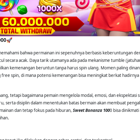
000
🚀
 memahami bahwa permainan ini sepenuhnya berbasis keberuntungan de
ncul secara acak. Daya tarik utamanya ada pada mekanisme tumble (jatuha
lkan kemenangan beruntun tanpa harus spin ulang. Momen paling dinan
 free spin, di mana potensi kemenangan bisa meningkat berkat hadirnya
menang, tetapi bagaimana pemain mengelola modal, emosi, dan ekspektasi 
uru, serta disiplin dalam menentukan batas bermain akan membuat peng
mainan dan tetap fokus pada hiburan,
Sweet Bonanza 100
0 bisa dinikmati
.
ihan