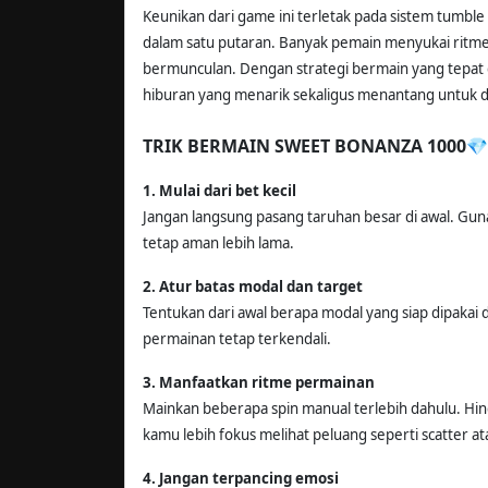
Keunikan dari game ini terletak pada sistem tumbl
dalam satu putaran. Banyak pemain menyukai ritm
bermunculan. Dengan strategi bermain yang tepat d
hiburan yang menarik sekaligus menantang untuk d
TRIK BERMAIN SWEET BONANZA 1000
💎
1. Mulai dari bet kecil
Jangan langsung pasang taruhan besar di awal. Gu
tetap aman lebih lama.
2. Atur batas modal dan target
Tentukan dari awal berapa modal yang siap dipakai
permainan tetap terkendali.
3. Manfaatkan ritme permainan
Mainkan beberapa spin manual terlebih dahulu. Hi
kamu lebih fokus melihat peluang seperti scatter ata
4. Jangan terpancing emosi