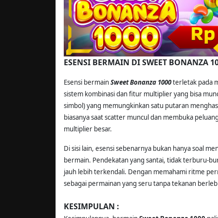
ESENSI BERMAIN DI SWEET BONANZA 1
Esensi bermain
Sweet Bonanza 1000
terletak pada
sistem kombinasi dan fitur multiplier yang bisa mu
simbol) yang memungkinkan satu putaran menghasi
biasanya saat scatter muncul dan membuka peluang
multiplier besar.
Di sisi lain, esensi sebenarnya bukan hanya soal 
bermain. Pendekatan yang santai, tidak terburu-b
jauh lebih terkendali. Dengan memahami ritme per
sebagai permainan yang seru tanpa tekanan berleb
KESIMPULAN :