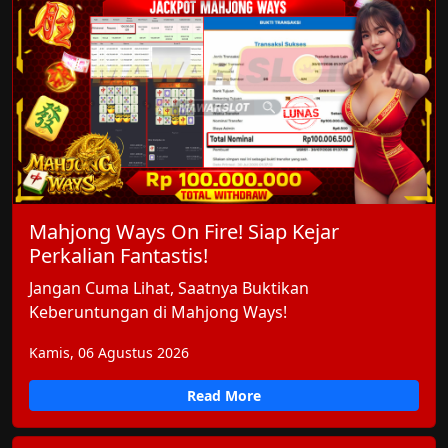
Mahjong Ways On Fire! Siap Kejar
Perkalian Fantastis!
Jangan Cuma Lihat, Saatnya Buktikan
Keberuntungan di Mahjong Ways!
Kamis, 06 Agustus 2026
Read More