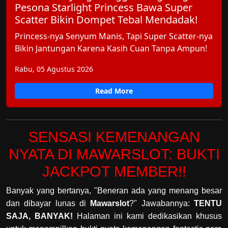
Pesona Starlight Princess Bawa Super
Scatter Bikin Dompet Tebal Mendadak!
Princess-nya Senyum Manis, Tapi Super Scatter-nya
Bikin Jantungan Karena Kasih Cuan Tanpa Ampun!
Rabu, 05 Agustus 2026
Read More
SENSASI KEMENANGAN
NYATA DI MAWARSLOT: BUKTI
JACKPOT MEMBER!!
Banyak yang bertanya, "Beneran ada yang menang besar
dan dibayar lunas di
Mawarslot
?" Jawabannya:
TENTU
SAJA, BANYAK!
Halaman ini kami dedikasikan khusus