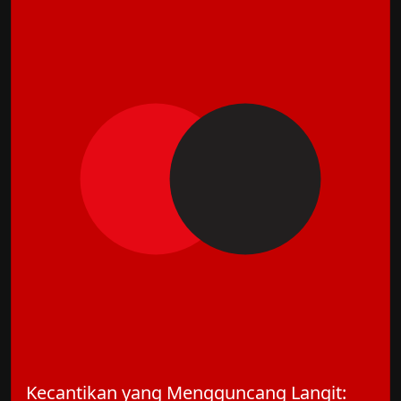
Kecantikan yang Mengguncang Langit: