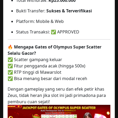
Total Withdraw:
Rp25.000.000
Bukti Transfer:
Sukses & Terverifikasi
Platform: Mobile & Web
Status Transaksi: ✅ APPROVED
🔥
Mengapa Gates of Olympus Super Scatter
Selalu Gacor?
✅ Scatter gampang keluar
✅ Fitur pengganda acak (hingga 500x)
✅ RTP tinggi di Mawarslot
✅ Bisa menang besar dari modal receh
Dengan gameplay yang seru dan efek petir khas
Zeus, tidak heran jika slot ini jadi primadona para
pemburu cuan sejati!