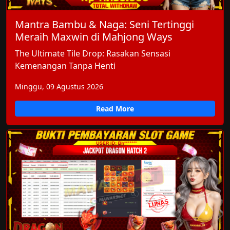
Mantra Bambu & Naga: Seni Tertinggi
Meraih Maxwin di Mahjong Ways
The Ultimate Tile Drop: Rasakan Sensasi
Kemenangan Tanpa Henti
Minggu, 09 Agustus 2026
Read More