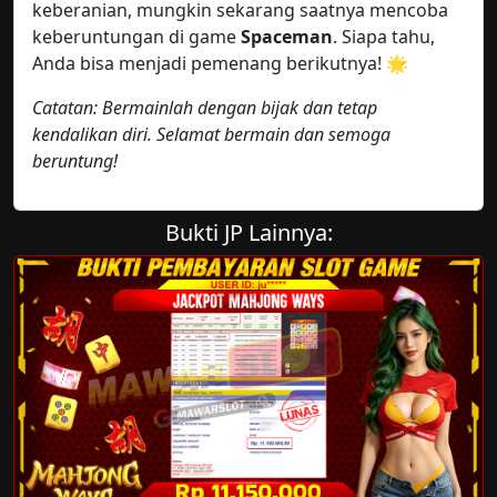
keberanian, mungkin sekarang saatnya mencoba
keberuntungan di game
Spaceman
. Siapa tahu,
Anda bisa menjadi pemenang berikutnya! 🌟
Catatan: Bermainlah dengan bijak dan tetap
kendalikan diri. Selamat bermain dan semoga
beruntung!
Bukti JP Lainnya: