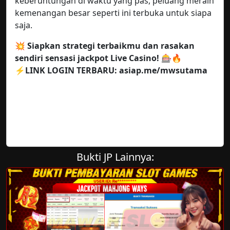
keberuntungan di waktu yang pas, peluang meraih
kemenangan besar seperti ini terbuka untuk siapa
saja.
💥
Siapkan strategi terbaikmu dan rasakan
sendiri sensasi jackpot Live Casino!
🎰🔥
⚡️LINK LOGIN TERBARU: asiap.me/mwsutama
Bukti JP Lainnya: