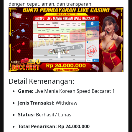
dengan cepat, aman, dan transparan.
Detail Kemenangan:
Game:
Live Mania Korean Speed Baccarat 1
Jenis Transaksi:
Withdraw
Status:
Berhasil / Lunas
Total Penarikan:
Rp 24.000.000