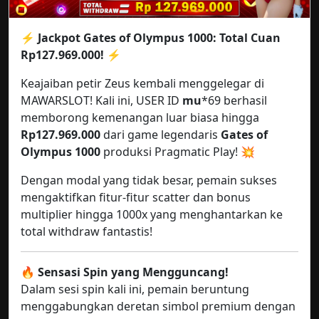
⚡
Jackpot Gates of Olympus 1000: Total Cuan
Rp127.969.000!
⚡
Keajaiban petir Zeus kembali menggelegar di
MAWARSLOT! Kali ini, USER ID
mu
*69 berhasil
memborong kemenangan luar biasa hingga
Rp127.969.000
dari game legendaris
Gates of
Olympus 1000
produksi Pragmatic Play! 💥
Dengan modal yang tidak besar, pemain sukses
mengaktifkan fitur-fitur scatter dan bonus
multiplier hingga 1000x yang menghantarkan ke
total withdraw fantastis!
🔥
Sensasi Spin yang Mengguncang!
Dalam sesi spin kali ini, pemain beruntung
menggabungkan deretan simbol premium dengan