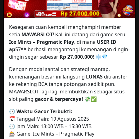
Kesegaran cuan kembali menghampiri member
setia
MAWARSLOT
! Kali ini datang dari game seru
Ice Mints – Pragmatic Play
, di mana
USER ID
ap
57** berhasil mengantongi kemenangan dingin-
dingin segar sebesar
Rp 27.000.000
! ❄💎
Dengan modal santai dan strategi mantap,
kemenangan besar ini langsung
LUNAS
ditransfer
ke rekening BCA tanpa potongan sedikit pun.
MAWARSLOT lagi-lagi membuktikan sebagai situs
slot paling
gacor & terpercaya!
💸✅
🕒
Waktu Gacor Terbukti:
📅 Tanggal Main: 19 Agustus 2025
🕑 Jam Main: 13:00 WIB – 15:30 WIB
🎰 Game: Ice Mints – Pragmatic Play