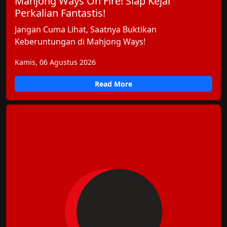
Mahjong Ways On Fire! Siap Kejar
Perkalian Fantastis!
Jangan Cuma Lihat, Saatnya Buktikan
Keberuntungan di Mahjong Ways!
Kamis, 06 Agustus 2026
Read More