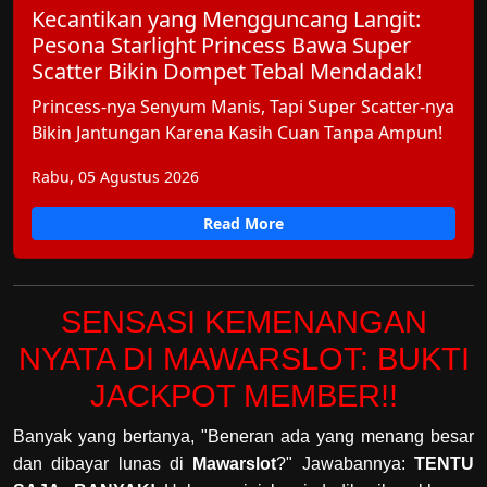
Kecantikan yang Mengguncang Langit:
Pesona Starlight Princess Bawa Super
Scatter Bikin Dompet Tebal Mendadak!
Princess-nya Senyum Manis, Tapi Super Scatter-nya
Bikin Jantungan Karena Kasih Cuan Tanpa Ampun!
Rabu, 05 Agustus 2026
Read More
SENSASI KEMENANGAN
NYATA DI MAWARSLOT: BUKTI
JACKPOT MEMBER!!
Banyak yang bertanya, "Beneran ada yang menang besar
dan dibayar lunas di
Mawarslot
?" Jawabannya:
TENTU