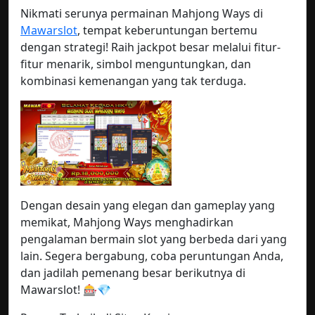
Nikmati serunya permainan Mahjong Ways di
Mawarslot
, tempat keberuntungan bertemu
dengan strategi! Raih jackpot besar melalui fitur-
fitur menarik, simbol menguntungkan, dan
kombinasi kemenangan yang tak terduga.
Dengan desain yang elegan dan gameplay yang
memikat, Mahjong Ways menghadirkan
pengalaman bermain slot yang berbeda dari yang
lain. Segera bergabung, coba peruntungan Anda,
dan jadilah pemenang besar berikutnya di
Mawarslot! 🎰💎