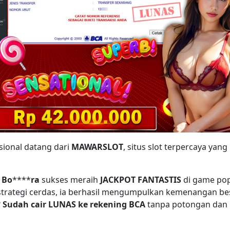
sional datang dari
MAWARSLOT
, situs slot terpercaya yang
 Bo
****
ra
sukses meraih
JACKPOT FANTASTIS
di game pop
 strategi cerdas, ia berhasil mengumpulkan kemenangan be
?
Sudah cair LUNAS ke rekening BCA
tanpa potongan dan