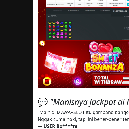
💬
"Manisnya jackpot di
“Main di MAWARSLOT itu gampang banget 
Nggak cuma hoki, tapi ini bener-bener te
—
USER Bo
****
ra