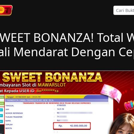
WEET BONANZA! Total W
li Mendarat Dengan Cep