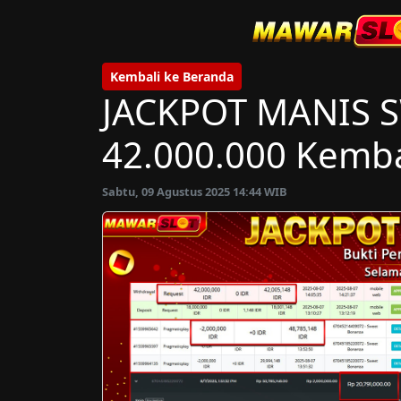
Kembali ke Beranda
JACKPOT MANIS S
42.000.000 Kemba
Sabtu, 09 Agustus 2025 14:44 WIB