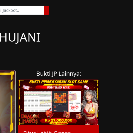
 HUJANI
Bukti JP Lainnya: