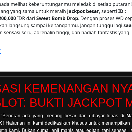
pada melihat keberuntunganmu meledak di setiap putaran!
uang yang sama untuk meraih
jackpot besar
, seperti
ID :
200,000
IDR dari
Sweet Bomb Drop
. Dengan proses WD cep
kan langsung sampai ke tanganmu. Jangan tunggu lagi
saa
 sensasi seru, adrenalin tinggi, dan hadiah fantastis yang
T
ASI KEMENANGAN NYA
OT: BUKTI JACKPOT 
 "Beneran ada yang menang besar dan dibayar lunas di
Ma
K!
Halaman ini kami dedikasikan khusus untuk menampilkan 
etia kami. Bukan cuma janji manis atau editan, tapi sensasi 