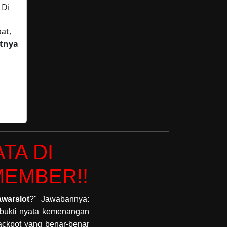
 Di
at,
tnya
TA DI
MEMBER!!
warslot
?" Jawabannya:
bukti nyata kemenangan
jackpot yang benar-benar