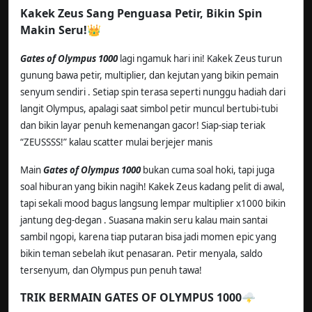
Kakek Zeus Sang Penguasa Petir, Bikin Spin
Makin Seru!
👑
Gates of Olympus 1000
lagi ngamuk hari ini! Kakek Zeus turun
gunung bawa petir, multiplier, dan kejutan yang bikin pemain
senyum sendiri . Setiap spin terasa seperti nunggu hadiah dari
langit Olympus, apalagi saat simbol petir muncul bertubi-tubi
dan bikin layar penuh kemenangan gacor! Siap-siap teriak
“ZEUSSSS!” kalau scatter mulai berjejer manis
Main
Gates of Olympus 1000
bukan cuma soal hoki, tapi juga
soal hiburan yang bikin nagih! Kakek Zeus kadang pelit di awal,
tapi sekali mood bagus langsung lempar multiplier x1000 bikin
jantung deg-degan . Suasana makin seru kalau main santai
sambil ngopi, karena tiap putaran bisa jadi momen epic yang
bikin teman sebelah ikut penasaran. Petir menyala, saldo
tersenyum, dan Olympus pun penuh tawa!
TRIK BERMAIN GATES OF OLYMPUS 1000
🌩️