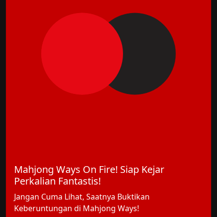
Mahjong Ways On Fire! Siap Kejar
Perkalian Fantastis!
Jangan Cuma Lihat, Saatnya Buktikan
Keberuntungan di Mahjong Ways!