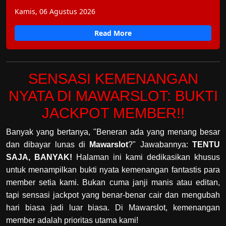
Kamis, 06 Agustus 2026
Read More
SENSASI KEMENANGAN
NYATA DI MAWARSLOT: BUKTI
JACKPOT MEMBER!!
Banyak yang bertanya, "Beneran ada yang menang besar
dan dibayar lunas di
Mawarslot
?" Jawabannya:
TENTU
SAJA, BANYAK!
Halaman ini kami dedikasikan khusus
untuk menampilkan bukti nyata kemenangan fantastis para
member setia kami. Bukan cuma janji manis atau editan,
tapi sensasi jackpot yang benar-benar cair dan mengubah
hari biasa jadi luar biasa. Di Mawarslot, kemenangan
member adalah prioritas utama kami!