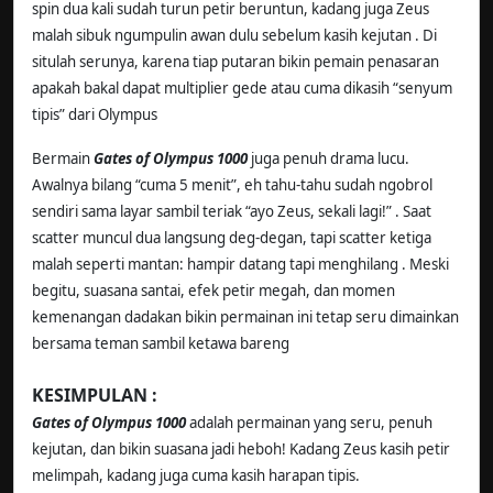
spin dua kali sudah turun petir beruntun, kadang juga Zeus
malah sibuk ngumpulin awan dulu sebelum kasih kejutan . Di
situlah serunya, karena tiap putaran bikin pemain penasaran
apakah bakal dapat multiplier gede atau cuma dikasih “senyum
tipis” dari Olympus
Bermain
Gates of Olympus 1000
juga penuh drama lucu.
Awalnya bilang “cuma 5 menit”, eh tahu-tahu sudah ngobrol
sendiri sama layar sambil teriak “ayo Zeus, sekali lagi!” . Saat
scatter muncul dua langsung deg-degan, tapi scatter ketiga
malah seperti mantan: hampir datang tapi menghilang . Meski
begitu, suasana santai, efek petir megah, dan momen
kemenangan dadakan bikin permainan ini tetap seru dimainkan
bersama teman sambil ketawa bareng
KESIMPULAN :
Gates of Olympus 1000
adalah permainan yang seru, penuh
kejutan, dan bikin suasana jadi heboh! Kadang Zeus kasih petir
melimpah, kadang juga cuma kasih harapan tipis.