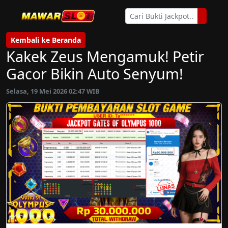
Kembali ke Beranda
Kakek Zeus Mengamuk! Petir
Gacor Bikin Auto Senyum!
Selasa, 19 Mei 2026 02:47 WIB