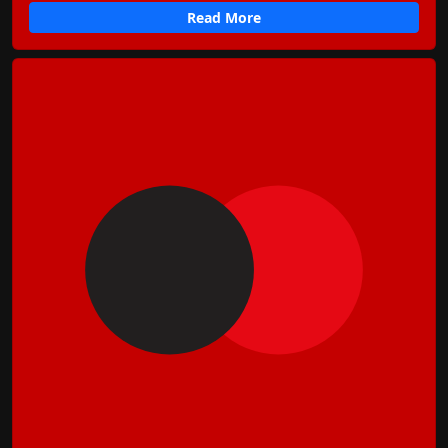
Read More