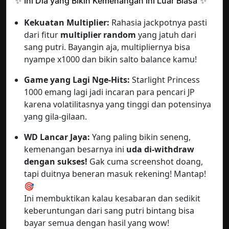
✨
Ini Dia yang Bikin Kemenangan Ini Luar Biasa
✨
Kekuatan Multiplier:
Rahasia jackpotnya pasti
dari fitur
multiplier random
yang jatuh dari
sang putri. Bayangin aja, multipliernya bisa
nyampe x1000 dan bikin salto balance kamu!
Game yang Lagi Nge-Hits:
Starlight Princess
1000 emang lagi jadi incaran para pencari JP
karena volatilitasnya yang tinggi dan potensinya
yang gila-gilaan.
WD Lancar Jaya:
Yang paling bikin seneng,
kemenangan besarnya ini
uda di-withdraw
dengan sukses!
Gak cuma screenshot doang,
tapi duitnya beneran masuk rekening! Mantap!
🎯
Ini membuktikan kalau kesabaran dan sedikit
keberuntungan dari sang putri bintang bisa
bayar semua dengan hasil yang wow!