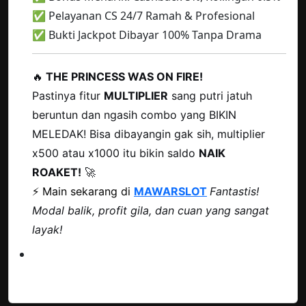
✅ Pelayanan CS 24/7 Ramah & Profesional
✅ Bukti Jackpot Dibayar 100% Tanpa Drama
🔥
THE PRINCESS WAS ON FIRE!
Pastinya fitur
MULTIPLIER
sang putri jatuh
beruntun dan ngasih combo yang BIKIN
MELEDAK! Bisa dibayangin gak sih, multiplier
x500 atau x1000 itu bikin saldo
NAIK
ROAKET!
🚀
⚡
Main sekarang di
MAWARSLOT
Fantastis!
Modal balik, profit gila, dan cuan yang sangat
layak!