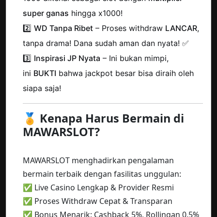
super ganas
hingga x1000!
2️⃣
WD Tanpa Ribet
– Proses withdraw
LANCAR
,
tanpa drama! Dana sudah aman dan nyata! ✅
3️⃣
Inspirasi JP Nyata
– Ini bukan mimpi,
ini
BUKTI
bahwa jackpot besar bisa diraih oleh
siapa saja!
🏅
Kenapa Harus Bermain di
MAWARSLOT?
MAWARSLOT menghadirkan pengalaman
bermain terbaik dengan fasilitas unggulan:
✅ Live Casino Lengkap & Provider Resmi
✅ Proses Withdraw Cepat & Transparan
✅ Bonus Menarik: Cashback 5%, Rollingan 0.5%