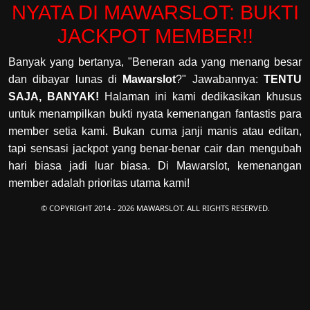
NYATA DI MAWARSLOT: BUKTI
JACKPOT MEMBER!!
Banyak yang bertanya, "Beneran ada yang menang besar
dan dibayar lunas di
Mawarslot
?" Jawabannya:
TENTU
SAJA, BANYAK!
Halaman ini kami dedikasikan khusus
untuk menampilkan bukti nyata kemenangan fantastis para
member setia kami. Bukan cuma janji manis atau editan,
tapi sensasi jackpot yang benar-benar cair dan mengubah
hari biasa jadi luar biasa. Di Mawarslot, kemenangan
member adalah prioritas utama kami!
© COPYRIGHT 2014 - 2026 MAWARSLOT. ALL RIGHTS RESERVED.