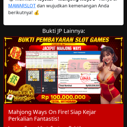
MAWARSLOT
dan wujudkan kemenangan Anda
berikutnya! 💰
Bukti JP Lainnya:
Mahjong Ways On Fire! Siap Kejar
Perkalian Fantastis!