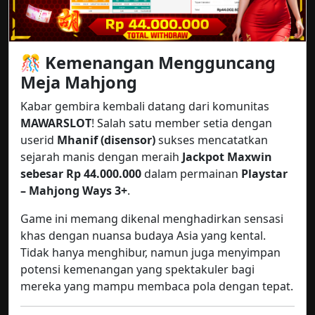
🎊
Kemenangan Mengguncang
Meja Mahjong
Kabar gembira kembali datang dari komunitas
MAWARSLOT
! Salah satu member setia dengan
userid
Mhanif (disensor)
sukses mencatatkan
sejarah manis dengan meraih
Jackpot Maxwin
sebesar Rp 44.000.000
dalam permainan
Playstar
– Mahjong Ways 3+
.
Game ini memang dikenal menghadirkan sensasi
khas dengan nuansa budaya Asia yang kental.
Tidak hanya menghibur, namun juga menyimpan
potensi kemenangan yang spektakuler bagi
mereka yang mampu membaca pola dengan tepat.