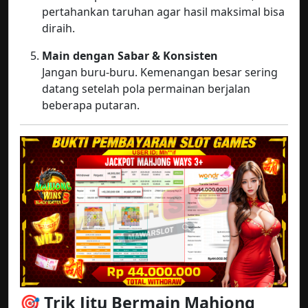
pertahankan taruhan agar hasil maksimal bisa
diraih.
Main dengan Sabar & Konsisten
Jangan buru-buru. Kemenangan besar sering
datang setelah pola permainan berjalan
beberapa putaran.
🎯
Trik Jitu Bermain Mahjong