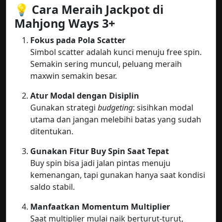
💡
Cara Meraih Jackpot di
Mahjong Ways 3+
Fokus pada Pola Scatter
Simbol scatter adalah kunci menuju free spin.
Semakin sering muncul, peluang meraih
maxwin semakin besar.
Atur Modal dengan Disiplin
Gunakan strategi
budgeting
: sisihkan modal
utama dan jangan melebihi batas yang sudah
ditentukan.
Gunakan Fitur Buy Spin Saat Tepat
Buy spin bisa jadi jalan pintas menuju
kemenangan, tapi gunakan hanya saat kondisi
saldo stabil.
Manfaatkan Momentum Multiplier
Saat multiplier mulai naik berturut-turut,