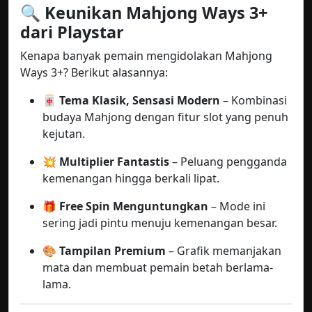
🔍
Keunikan Mahjong Ways 3+
dari Playstar
Kenapa banyak pemain mengidolakan Mahjong
Ways 3+? Berikut alasannya:
🀄
Tema Klasik, Sensasi Modern
– Kombinasi
budaya Mahjong dengan fitur slot yang penuh
kejutan.
💥
Multiplier Fantastis
– Peluang pengganda
kemenangan hingga berkali lipat.
🎁
Free Spin Menguntungkan
– Mode ini
sering jadi pintu menuju kemenangan besar.
🎨
Tampilan Premium
– Grafik memanjakan
mata dan membuat pemain betah berlama-
lama.