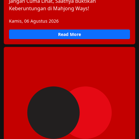
Jangan Cuma Lihat, Saatnya Buktikan
Keberuntungan di Mahjong Ways!
Kamis, 06 Agustus 2026
Read More