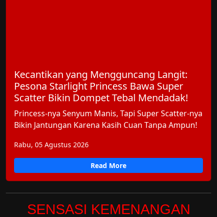
Kecantikan yang Mengguncang Langit:
Pesona Starlight Princess Bawa Super
Scatter Bikin Dompet Tebal Mendadak!
Princess-nya Senyum Manis, Tapi Super Scatter-nya
Bikin Jantungan Karena Kasih Cuan Tanpa Ampun!
Rabu, 05 Agustus 2026
Read More
SENSASI KEMENANGAN