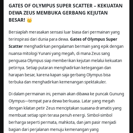
GATES OF OLYMPUS SUPER SCATTER – KEKUATAN
DEWA ZEUS MEMBUKA GERBANG KEJUTAN
BESAR!
👑
Bersiaplah merasakan sensasi luar biasa dari permainan yang
terinspirasi dari dunia para dewa.
Gates of Olympus Super
Scatter
menghadirkan pengalaman bermain yang epik dengan
nuansa mitologi Yunani yang megah, di mana Zeus sang
penguasa Olympus siap memberikan kejutan melalui kekuatan
petirnya. Setiap putaran menghadirkan ketegangan dan
harapan besar, karena kapan saja gerbang Olympus bisa
terbuka dan menghadirkan kemenangan spektakuler.
Di dalam permainan ini, pemain akan dibawa ke puncak Gunung
Olympus—tempat para dewa berkuasa. Latar yang megah
dengan kilatan petir Zeus menciptakan suasana dramatis yang
membuat setiap spin terasa penuh energi. Simbol-simbol
berharga seperti permata, mahkota, dan jam pasir menjadi
bagian dari perjalanan menuju kemenangan yang