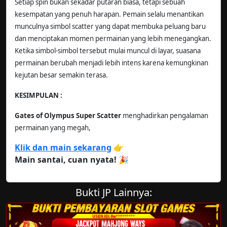
Setiap spin bukan sekadar putaran biasa, tetapi sebuah
kesempatan yang penuh harapan. Pemain selalu menantikan
munculnya simbol scatter yang dapat membuka peluang baru
dan menciptakan momen permainan yang lebih menegangkan.
Ketika simbol-simbol tersebut mulai muncul di layar, suasana
permainan berubah menjadi lebih intens karena kemungkinan
kejutan besar semakin terasa.
KESIMPULAN :
Gates of Olympus Super Scatter
menghadirkan pengalaman
permainan yang megah,
Klik dan main sekarang
👉
Main santai, cuan nyata! 🎉
Bukti JP Lainnya: