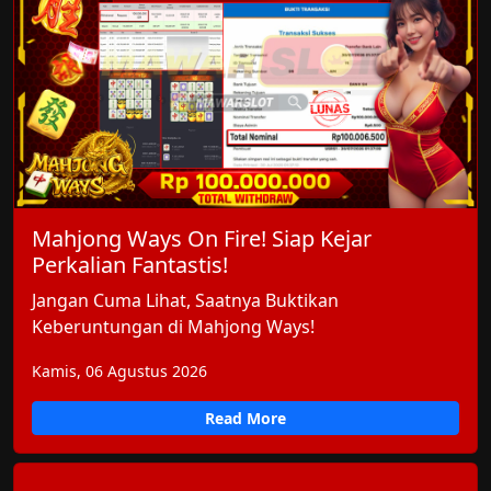
Mahjong Ways On Fire! Siap Kejar
Perkalian Fantastis!
Jangan Cuma Lihat, Saatnya Buktikan
Keberuntungan di Mahjong Ways!
Kamis, 06 Agustus 2026
Read More