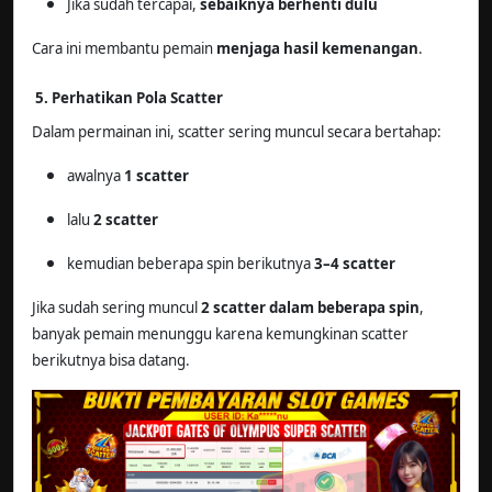
Jika sudah tercapai,
sebaiknya berhenti dulu
Cara ini membantu pemain
menjaga hasil kemenangan
.
5. Perhatikan Pola Scatter
Dalam permainan ini, scatter sering muncul secara bertahap:
awalnya
1 scatter
lalu
2 scatter
kemudian beberapa spin berikutnya
3–4 scatter
Jika sudah sering muncul
2 scatter dalam beberapa spin
,
banyak pemain menunggu karena kemungkinan scatter
berikutnya bisa datang.