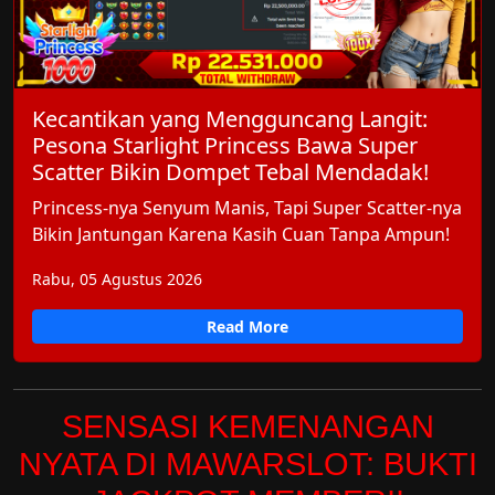
Kecantikan yang Mengguncang Langit:
Pesona Starlight Princess Bawa Super
Scatter Bikin Dompet Tebal Mendadak!
Princess-nya Senyum Manis, Tapi Super Scatter-nya
Bikin Jantungan Karena Kasih Cuan Tanpa Ampun!
Rabu, 05 Agustus 2026
Read More
SENSASI KEMENANGAN
NYATA DI MAWARSLOT: BUKTI