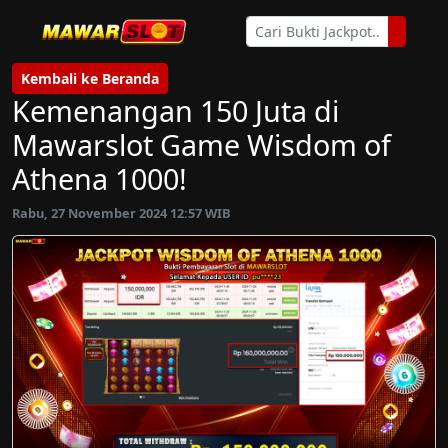
Kembali ke Beranda
Kemenangan 150 Juta di
Mawarslot Game Wisdom of
Athena 1000!
Rabu, 27 November 2024 12:57 WIB