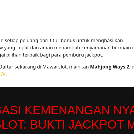
setiap peluang dari fitur bonus untuk menghasilkan
raw yang cepat dan aman menambah kenyamanan bermain d
ai pilihan terbaik bagi para pemburu jackpot.
Daftar sekarang di Mawarslot, mainkan
Mahjong Ways 2
, 
🏆✨
ASI KEMENANGAN NYA
OT: BUKTI JACKPOT 