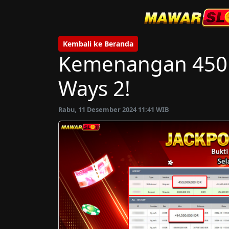
Kembali ke Beranda
Kemenangan 450 J
Ways 2!
Rabu, 11 Desember 2024 11:41 WIB