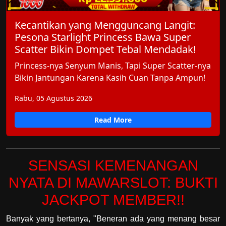
Kecantikan yang Mengguncang Langit:
Pesona Starlight Princess Bawa Super
Scatter Bikin Dompet Tebal Mendadak!
Princess-nya Senyum Manis, Tapi Super Scatter-nya
Bikin Jantungan Karena Kasih Cuan Tanpa Ampun!
Rabu, 05 Agustus 2026
Read More
SENSASI KEMENANGAN
NYATA DI MAWARSLOT: BUKTI
JACKPOT MEMBER!!
Banyak yang bertanya, "Beneran ada yang menang besar