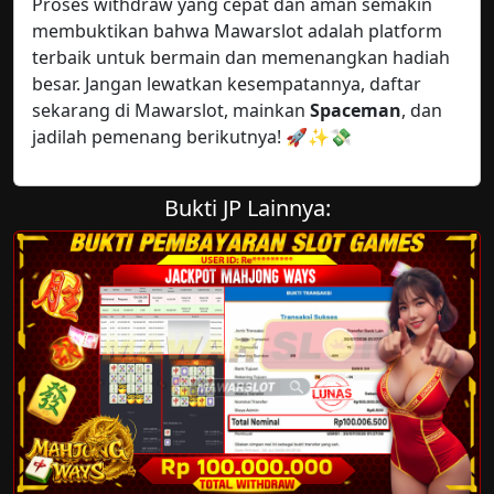
Proses withdraw yang cepat dan aman semakin
membuktikan bahwa Mawarslot adalah platform
terbaik untuk bermain dan memenangkan hadiah
besar. Jangan lewatkan kesempatannya, daftar
sekarang di Mawarslot, mainkan
Spaceman
, dan
jadilah pemenang berikutnya! 🚀✨💸
Bukti JP Lainnya: