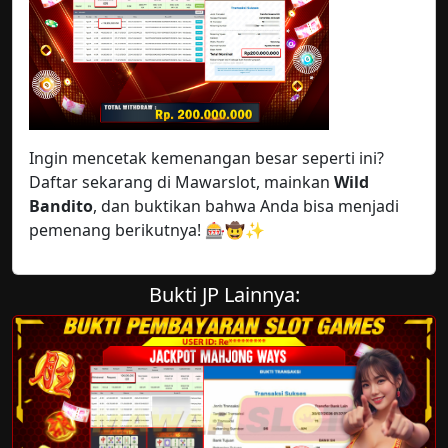
Ingin mencetak kemenangan besar seperti ini?
Daftar sekarang di Mawarslot, mainkan
Wild
Bandito
, dan buktikan bahwa Anda bisa menjadi
pemenang berikutnya! 🎰🤠✨
Bukti JP Lainnya: