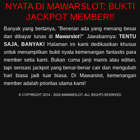
NYATA DI MAWARSLOT: BUKTI
JACKPOT MEMBER!!
Banyak yang bertanya, "Beneran ada yang menang besar
dan dibayar lunas di
Mawarslot
?" Jawabannya:
TENTU
SAJA, BANYAK!
Halaman ini kami dedikasikan khusus
untuk menampilkan bukti nyata kemenangan fantastis para
member setia kami. Bukan cuma janji manis atau editan,
tapi sensasi jackpot yang benar-benar cair dan mengubah
hari biasa jadi luar biasa. Di Mawarslot, kemenangan
member adalah prioritas utama kami!
© COPYRIGHT 2014 - 2026 MAWARSLOT. ALL RIGHTS RESERVED.