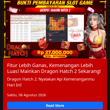
Fitur Lebih Ganas, Kemenangan Lebih
Luas! Mainkan Dragon Hatch 2 Sekarang!
Dragon Hatch 2: Nyalakan Api Kemenanganmu
Hari Ini!
Sabtu, 08 Agustus 2026
Read More