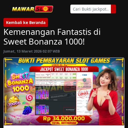
Kembali ke Beranda
Kemenangan Fantastis di
Sweet Bonanza 1000!
Jumat, 13 Maret 2026 02:07 WIB