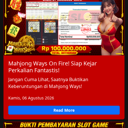
Mahjong Ways On Fire! Siap Kejar
Perkalian Fantastis!
Jangan Cuma Lihat, Saatnya Buktikan
Keberuntungan di Mahjong Ways!
Kamis, 06 Agustus 2026
Read More