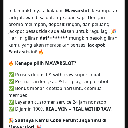
Inilah bukti nyata kalau di
Mawarslot
, kesempatan
jadi jutawan bisa datang kapan saja! Dengan
promo melimpah, deposit ringan, dan peluang
jackpot besar, tidak ada alasan untuk ragu lagi. 🎉
Hari ini giliran
daf********
mungkin besok giliran
kamu yang akan merasakan sensasi
Jackpot
Fantastis
ini! 🔥
🔥
Kenapa pilih MAWARSLOT?
✅ Proses deposit & withdraw super cepat.
✅ Permainan lengkap & fair play, tanpa robot.
✅ Bonus menarik setiap hari untuk semua
member.
✅ Layanan customer service 24 jam nonstop.
✅ Dijamin 100%
REAL WIN – REAL WITHDRAW
.
🎉 Saatnya Kamu Coba Peruntunganmu di
Mawarslot! 🎉