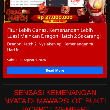
Fitur Lebih Ganas, Kemenangan Lebih
Luas! Mainkan Dragon Hatch 2 Sekarang!
Dragon Hatch 2: Nyalakan Api Kemenanganmu
Hari Ini!
Sabtu, 08 Agustus 2026
Read More
SENSASI KEMENANGAN
NYATA DI MAWARSLOT: BUKTI
JACKPOT MEMBER!!