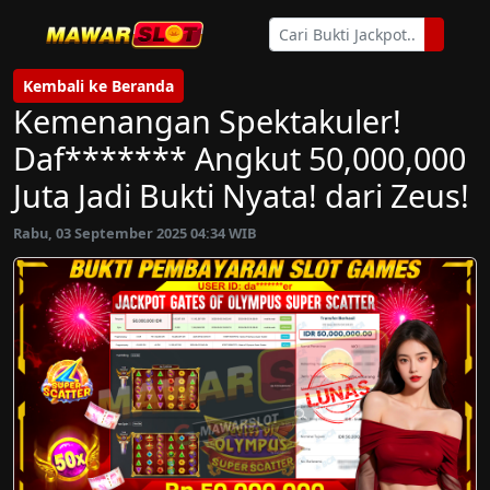
Kembali ke Beranda
Kemenangan Spektakuler!
Daf******* Angkut 50,000,000
Juta Jadi Bukti Nyata! dari Zeus!
Rabu, 03 September 2025 04:34 WIB