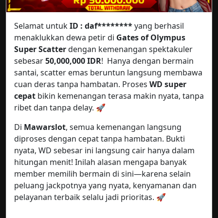
Selamat untuk
ID : daf********
yang berhasil
menaklukkan dewa petir di
Gates of Olympus
Super Scatter
dengan kemenangan spektakuler
sebesar
50,000,000 IDR
! Hanya dengan bermain
santai, scatter emas beruntun langsung membawa
cuan deras tanpa hambatan. Proses
WD super
cepat
bikin kemenangan terasa makin nyata, tanpa
ribet dan tanpa delay. 🚀
Di
Mawarslot
, semua kemenangan langsung
diproses dengan cepat tanpa hambatan. Bukti
nyata, WD sebesar ini langsung cair hanya dalam
hitungan menit! Inilah alasan mengapa banyak
member memilih bermain di sini—karena selain
peluang jackpotnya yang nyata, kenyamanan dan
pelayanan terbaik selalu jadi prioritas. 🚀