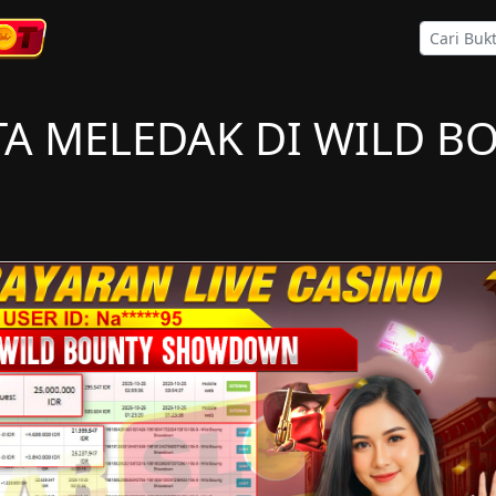
UTA MELEDAK DI WILD B