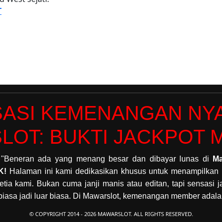
T
ASI KEMENANGAN NYA
OT: BUKTI JACKPOT 
 "Beneran ada yang menang besar dan dibayar lunas di
Ma
K!
Halaman ini kami dedikasikan khusus untuk menampilkan 
etia kami. Bukan cuma janji manis atau editan, tapi sensasi 
biasa jadi luar biasa. Di Mawarslot, kemenangan member adalah
© COPYRIGHT 2014 - 2026 MAWARSLOT. ALL RIGHTS RESERVED.