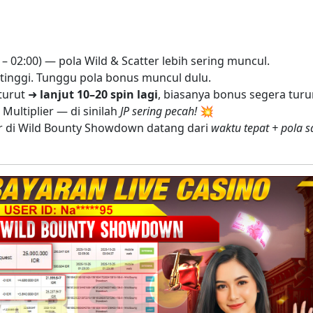
 – 02:00) — pola Wild & Scatter lebih sering muncul.
 tinggi. Tunggu pola bonus muncul dulu.
-turut ➜
lanjut 10–20 spin lagi
, biasanya bonus segera turu
 Multiplier — di sinilah
JP sering pecah!
💥
 di Wild Bounty Showdown datang dari
waktu tepat + pola s