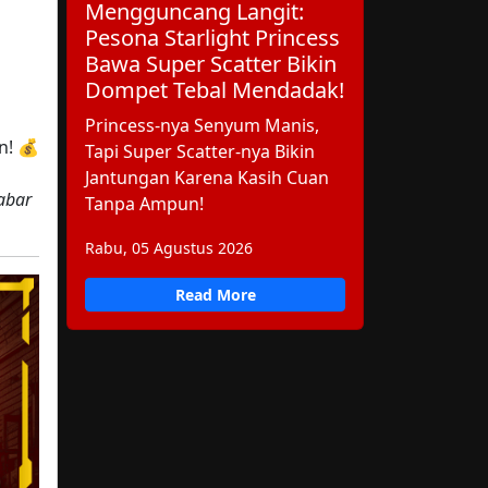
Mengguncang Langit:
Pesona Starlight Princess
Bawa Super Scatter Bikin
Dompet Tebal Mendadak!
Princess-nya Senyum Manis,
n! 💰
Tapi Super Scatter-nya Bikin
Jantungan Karena Kasih Cuan
abar
Tanpa Ampun!
Rabu, 05 Agustus 2026
Read More