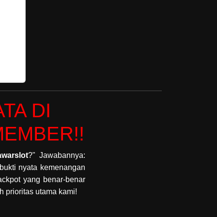
TA DI
MEMBER!!
warslot
?" Jawabannya:
bukti nyata kemenangan
jackpot yang benar-benar
 prioritas utama kami!