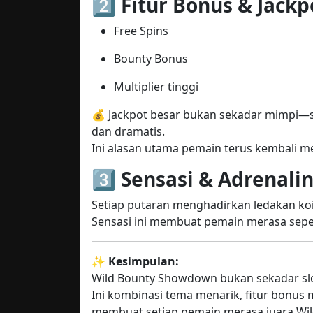
2️⃣
Fitur Bonus & Jack
Free Spins
Bounty Bonus
Multiplier tinggi
💰 Jackpot besar bukan sekadar mimpi—s
dan dramatis.
Ini alasan utama pemain terus kembali 
3️⃣
Sensasi & Adrenalin
Setiap putaran menghadirkan ledakan ko
Sensasi ini membuat pemain merasa sepe
✨
Kesimpulan:
Wild Bounty Showdown bukan sekadar slo
Ini kombinasi tema menarik, fitur bonus 
membuat setiap pemain merasa juara Wild