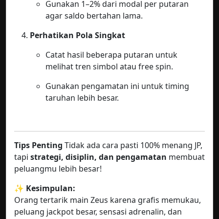
Gunakan 1–2% dari modal per putaran
agar saldo bertahan lama.
Perhatikan Pola Singkat
Catat hasil beberapa putaran untuk
melihat tren simbol atau free spin.
Gunakan pengamatan ini untuk timing
taruhan lebih besar.
Tips Penting
Tidak ada cara pasti 100% menang JP,
tapi
strategi, disiplin, dan pengamatan
membuat
peluangmu lebih besar!
✨
Kesimpulan:
Orang tertarik main Zeus karena grafis memukau,
peluang jackpot besar, sensasi adrenalin, dan