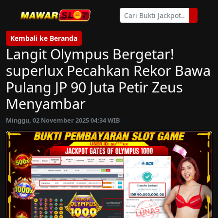
Kembali ke Beranda
Langit Olympus Bergetar!
superlux Pecahkan Rekor Bawa
Pulang JP 90 Juta Petir Zeus
Menyambar
Minggu, 02 November 2025 04:34 WIB