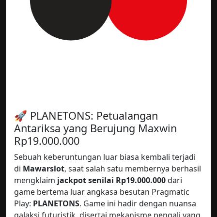
🚀 PLANETONS: Petualangan
Antariksa yang Berujung Maxwin
Rp19.000.000
Sebuah keberuntungan luar biasa kembali terjadi
di
Mawarslot
, saat salah satu membernya berhasil
mengklaim
jackpot senilai Rp19.000.000
dari
game bertema luar angkasa besutan Pragmatic
Play:
PLANETONS
. Game ini hadir dengan nuansa
galaksi futuristik, disertai mekanisme pengali yang