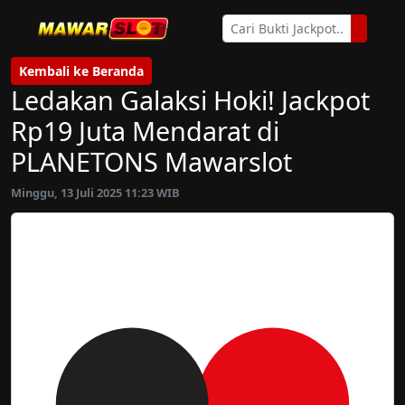
Kembali ke Beranda
Ledakan Galaksi Hoki! Jackpot
Rp19 Juta Mendarat di
PLANETONS Mawarslot
Minggu, 13 Juli 2025 11:23 WIB