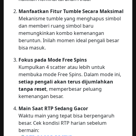
Manfaatkan Fitur Tumble Secara Maksimal
Mekanisme tumble yang menghapus simbol
dan memberi ruang simbol baru
memungkinkan kombo kemenangan
beruntun. Inilah momen ideal pengali besar
bisa masuk.
Fokus pada Mode Free Spins
Kumpulkan 4 scatter atau lebih untuk
membuka mode Free Spins. Dalam mode ini,
setiap pengali akan terus dijumlahkan
tanpa reset
, memperbesar peluang
kemenangan besar.
Main Saat RTP Sedang Gacor
Waktu main yang tepat bisa berpengaruh
besar. Cek kondisi RTP harian sebelum
bermain: