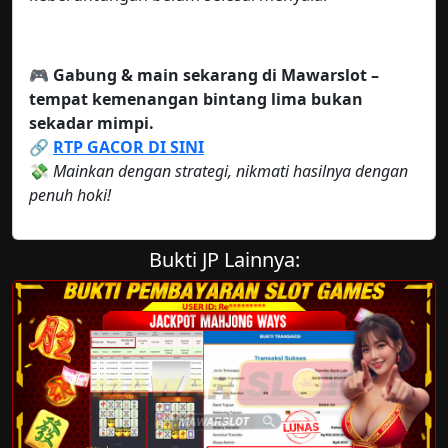
🎮
Gabung & main sekarang di Mawarslot –
tempat kemenangan bintang lima bukan
sekadar mimpi.
🔗
RTP GACOR DI SINI
💸
Mainkan dengan strategi, nikmati hasilnya dengan
penuh hoki!
Bukti JP Lainnya: