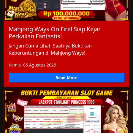
Mahjong Ways On Fire! Siap Kejar
Perkalian Fantastis!
Jangan Cuma Lihat, Saatnya Buktikan
Keberuntungan di Mahjong Ways!
Kamis, 06 Agustus 2026
Read More