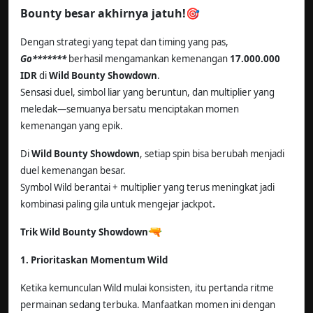
Bounty besar akhirnya jatuh!
🎯
Dengan strategi yang tepat dan timing yang pas,
Go*******
berhasil mengamankan kemenangan
17.000.000
IDR
di
Wild Bounty Showdown
.
Sensasi duel, simbol liar yang beruntun, dan multiplier yang
meledak—semuanya bersatu menciptakan momen
kemenangan yang epik.
Di
Wild Bounty Showdown
, setiap spin bisa berubah menjadi
duel kemenangan besar.
Symbol Wild berantai + multiplier yang terus meningkat jadi
.
kombinasi paling gila untuk mengejar jackpot
🔫
Trik Wild Bounty Showdown
1. Prioritaskan Momentum Wild
Ketika kemunculan Wild mulai konsisten, itu pertanda ritme
permainan sedang terbuka. Manfaatkan momen ini dengan