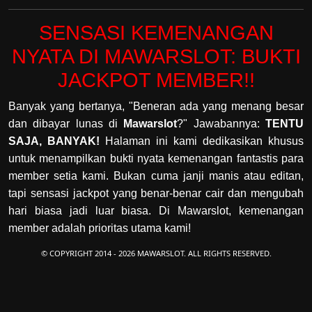
SENSASI KEMENANGAN
NYATA DI MAWARSLOT: BUKTI
JACKPOT MEMBER!!
Banyak yang bertanya, "Beneran ada yang menang besar
dan dibayar lunas di
Mawarslot
?" Jawabannya:
TENTU
SAJA, BANYAK!
Halaman ini kami dedikasikan khusus
untuk menampilkan bukti nyata kemenangan fantastis para
member setia kami. Bukan cuma janji manis atau editan,
tapi sensasi jackpot yang benar-benar cair dan mengubah
hari biasa jadi luar biasa. Di Mawarslot, kemenangan
member adalah prioritas utama kami!
© COPYRIGHT 2014 - 2026 MAWARSLOT. ALL RIGHTS RESERVED.