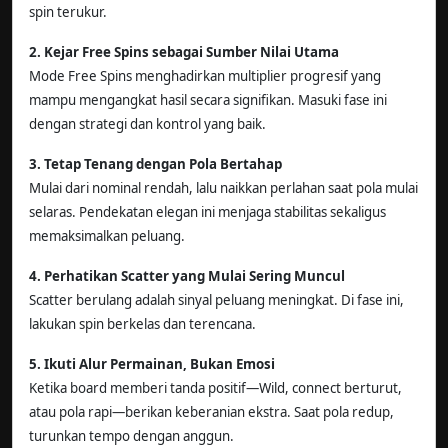
spin terukur.
2. Kejar Free Spins sebagai Sumber Nilai Utama
Mode Free Spins menghadirkan multiplier progresif yang
mampu mengangkat hasil secara signifikan. Masuki fase ini
dengan strategi dan kontrol yang baik.
3. Tetap Tenang dengan Pola Bertahap
Mulai dari nominal rendah, lalu naikkan perlahan saat pola mulai
selaras. Pendekatan elegan ini menjaga stabilitas sekaligus
memaksimalkan peluang.
4. Perhatikan Scatter yang Mulai Sering Muncul
Scatter berulang adalah sinyal peluang meningkat. Di fase ini,
lakukan spin berkelas dan terencana.
5. Ikuti Alur Permainan, Bukan Emosi
Ketika board memberi tanda positif—Wild, connect berturut,
atau pola rapi—berikan keberanian ekstra. Saat pola redup,
turunkan tempo dengan anggun.