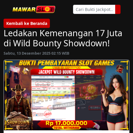
Kembali ke Beranda
Ledakan Kemenangan 17 Juta
di Wild Bounty Showdown!
Sabtu, 13 Desember 2025 02:15 WIB