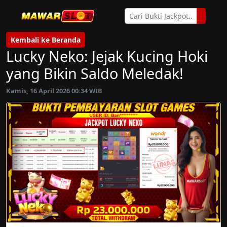
Kembali ke Beranda
Lucky Neko: Jejak Kucing Hoki
yang Bikin Saldo Meledak!
Kamis, 16 April 2026 00:34 WIB