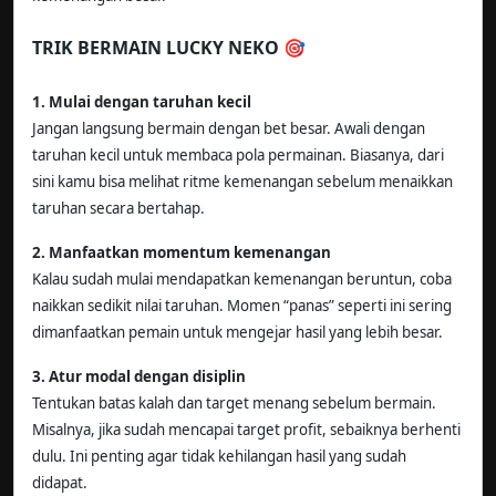
TRIK BERMAIN LUCKY NEKO
🎯
1. Mulai dengan taruhan kecil
Jangan langsung bermain dengan bet besar. Awali dengan
taruhan kecil untuk membaca pola permainan. Biasanya, dari
sini kamu bisa melihat ritme kemenangan sebelum menaikkan
taruhan secara bertahap.
2. Manfaatkan momentum kemenangan
Kalau sudah mulai mendapatkan kemenangan beruntun, coba
naikkan sedikit nilai taruhan. Momen “panas” seperti ini sering
dimanfaatkan pemain untuk mengejar hasil yang lebih besar.
3. Atur modal dengan disiplin
Tentukan batas kalah dan target menang sebelum bermain.
Misalnya, jika sudah mencapai target profit, sebaiknya berhenti
dulu. Ini penting agar tidak kehilangan hasil yang sudah
didapat.