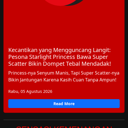
Kecantikan yang Mengguncang Langit:
Pesona Starlight Princess Bawa Super
Scatter Bikin Dompet Tebal Mendadak!
Princess-nya Senyum Manis, Tapi Super Scatter-nya
Bikin Jantungan Karena Kasih Cuan Tanpa Ampun!
Rabu, 05 Agustus 2026
Read More