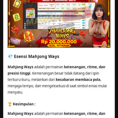
💎 Esensi Mahjong Ways
Mahjong Ways
adalah permainan
ketenangan, ritme, dan
presisi tinggi
. Kemenangan besar tidak datang dari spin
terburu-buru, melainkan dari
kesabaran membaca pola
,
menjaga tempo, dan mengeksekusi di saat simbol emas mulai
menyatu.
🏆 Kesimpulan :
Mahjong Ways
adalah permainan
ketenangan, ritme, dan