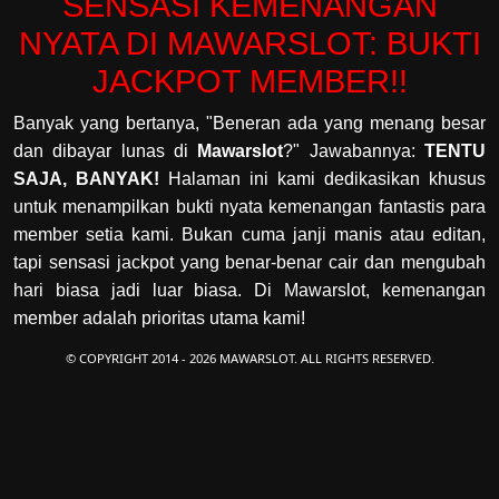
SENSASI KEMENANGAN
NYATA DI MAWARSLOT: BUKTI
JACKPOT MEMBER!!
Banyak yang bertanya, "Beneran ada yang menang besar
dan dibayar lunas di
Mawarslot
?" Jawabannya:
TENTU
SAJA, BANYAK!
Halaman ini kami dedikasikan khusus
untuk menampilkan bukti nyata kemenangan fantastis para
member setia kami. Bukan cuma janji manis atau editan,
tapi sensasi jackpot yang benar-benar cair dan mengubah
hari biasa jadi luar biasa. Di Mawarslot, kemenangan
member adalah prioritas utama kami!
© COPYRIGHT 2014 - 2026 MAWARSLOT. ALL RIGHTS RESERVED.