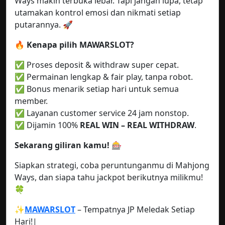
Ways makin terbuka lebar. Tapi jangan lupa, tetap
utamakan kontrol emosi dan nikmati setiap
putarannya. 🚀
🔥
Kenapa pilih MAWARSLOT?
✅ Proses deposit & withdraw super cepat.
✅ Permainan lengkap & fair play, tanpa robot.
✅ Bonus menarik setiap hari untuk semua
member.
✅ Layanan customer service 24 jam nonstop.
✅ Dijamin 100%
REAL WIN – REAL WITHDRAW
.
Sekarang giliran kamu! 🎰
Siapkan strategi, coba peruntunganmu di Mahjong
Ways, dan siapa tahu jackpot berikutnya milikmu!
🍀
✨
MAWARSLOT
– Tempatnya JP Meledak Setiap
Hari!|