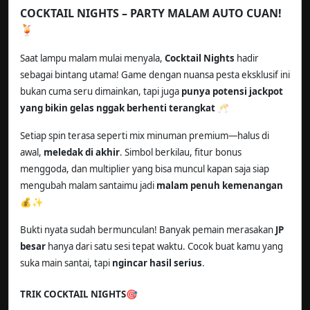
COCKTAIL NIGHTS – PARTY MALAM AUTO CUAN!
🍹
Saat lampu malam mulai menyala,
Cocktail Nights
hadir
sebagai bintang utama! Game dengan nuansa pesta eksklusif ini
bukan cuma seru dimainkan, tapi juga
punya potensi jackpot
yang bikin gelas nggak berhenti terangkat
🥂
Setiap spin terasa seperti mix minuman premium—halus di
awal,
meledak di akhir
. Simbol berkilau, fitur bonus
menggoda, dan multiplier yang bisa muncul kapan saja siap
mengubah malam santaimu jadi
malam penuh kemenangan
💰✨
Bukti nyata sudah bermunculan! Banyak pemain merasakan
JP
besar
hanya dari satu sesi tepat waktu. Cocok buat kamu yang
suka main santai, tapi
ngincar hasil serius
.
TRIK COCKTAIL NIGHTS
🎯