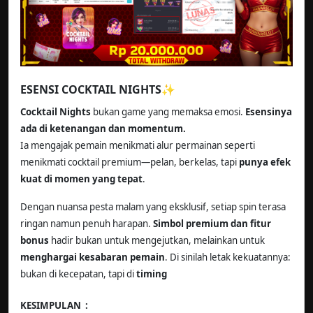
ESENSI COCKTAIL NIGHTS✨
Cocktail Nights
bukan game yang memaksa emosi.
Esensinya
ada di ketenangan dan momentum.
Ia mengajak pemain menikmati alur permainan seperti
menikmati cocktail premium—pelan, berkelas, tapi
punya efek
kuat di momen yang tepat
.
Dengan nuansa pesta malam yang eksklusif, setiap spin terasa
ringan namun penuh harapan.
Simbol premium dan fitur
bonus
hadir bukan untuk mengejutkan, melainkan untuk
menghargai kesabaran pemain
. Di sinilah letak kekuatannya:
bukan di kecepatan, tapi di
timing
KESIMPULAN :