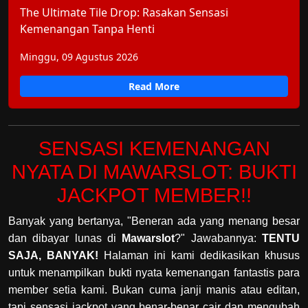
The Ultimate Tile Drop: Rasakan Sensasi
Kemenangan Tanpa Henti
Minggu, 09 Agustus 2026
Read More
SENSASI KEMENANGAN
NYATA DI MAWARSLOT: BUKTI
JACKPOT MEMBER!!
Banyak yang bertanya, "Beneran ada yang menang besar
dan dibayar lunas di
Mawarslot
?" Jawabannya:
TENTU
SAJA, BANYAK!
Halaman ini kami dedikasikan khusus
untuk menampilkan bukti nyata kemenangan fantastis para
member setia kami. Bukan cuma janji manis atau editan,
tapi sensasi jackpot yang benar-benar cair dan mengubah