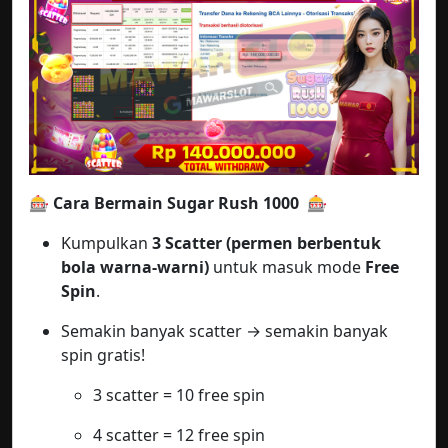
🎰
Cara Bermain Sugar Rush 1000
🎰
Kumpulkan
3 Scatter (permen berbentuk
bola warna-warni)
untuk masuk mode
Free
Spin
.
Semakin banyak scatter → semakin banyak
spin gratis!
3 scatter = 10 free spin
4 scatter = 12 free spin