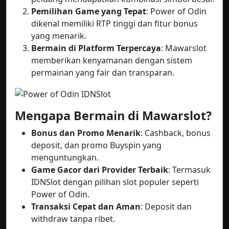
Pemilihan Game yang Tepat
: Power of Odin
dikenal memiliki RTP tinggi dan fitur bonus
yang menarik.
Bermain di Platform Terpercaya
: Mawarslot
memberikan kenyamanan dengan sistem
permainan yang fair dan transparan.
Mengapa Bermain di Mawarslot?
Bonus dan Promo Menarik
: Cashback, bonus
deposit, dan promo Buyspin yang
menguntungkan.
Game Gacor dari Provider Terbaik
: Termasuk
IDNSlot dengan pilihan slot populer seperti
Power of Odin.
Transaksi Cepat dan Aman
: Deposit dan
withdraw tanpa ribet.