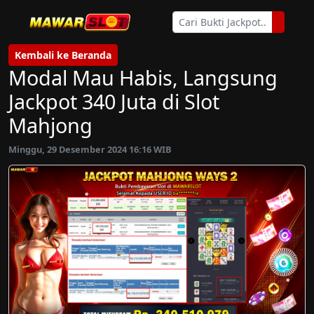
Kembali ke Beranda
Modal Mau Habis, Langsung
Jackpot 340 Juta di Slot
Mahjong
Minggu, 29 Desember 2024 16:16 WIB