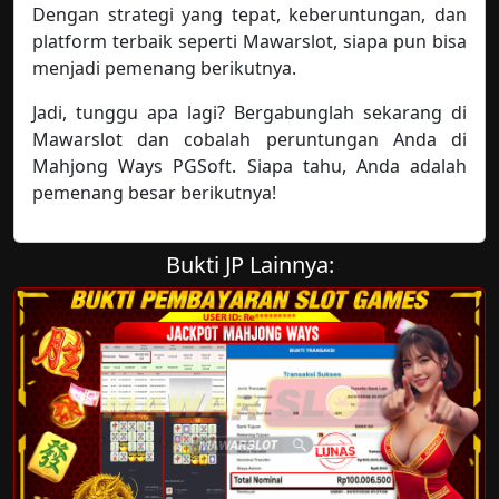
Dengan strategi yang tepat, keberuntungan, dan
platform terbaik seperti Mawarslot, siapa pun bisa
menjadi pemenang berikutnya.
Jadi, tunggu apa lagi? Bergabunglah sekarang di
Mawarslot dan cobalah peruntungan Anda di
Mahjong Ways PGSoft. Siapa tahu, Anda adalah
pemenang besar berikutnya!
Bukti JP Lainnya: