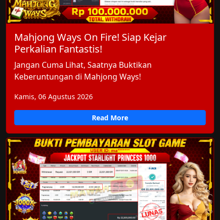
Mahjong Ways On Fire! Siap Kejar
Perkalian Fantastis!
Jangan Cuma Lihat, Saatnya Buktikan
Keberuntungan di Mahjong Ways!
Kamis, 06 Agustus 2026
Read More